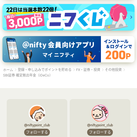
登録・申し込みでポイントを貯める
FX・証券・投資
その他投資
ホーム
SBI証券 確定拠出年金（iDeCo）
@niftypoint_club
@niftypoint_club
フォローする
フォローする