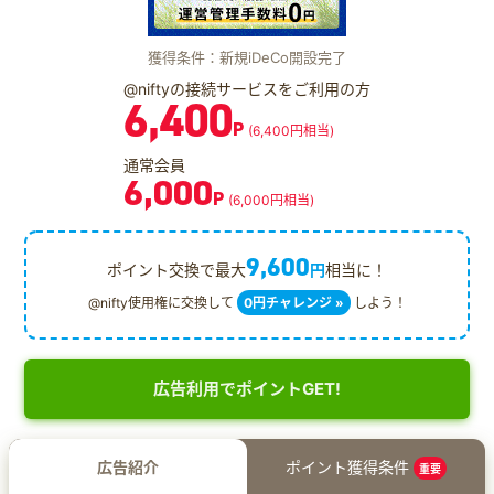
獲得条件：新規iDeCo開設完了
@niftyの接続サービスをご利用の方
6,400
P
(6,400円相当)
通常会員
6,000
P
(6,000円相当)
9,600
ポイント交換で最大
円
相当に！
@nifty使用権に交換して
0円チャレンジ »
しよう！
広告利用でポイントGET!
広告紹介
ポイント獲得条件
重要