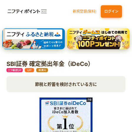
新規登録(無料)
ログイン
dカード GOLD
三井住友カード ゴールド（NL）（家族カード発行）
【実質初月無料】DMM | Disney+(ディズニープラス) セットプラン
SBI証券 確定拠出年金（iDeCo）
SBI証券 確定拠出年金（iDeCo）
節税と貯蓄を検討されている方に