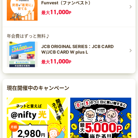
Funvest（ファンベスト）
11,000
最大
P
年会費はずっと無料♪
JCB ORIGINAL SERIES：JCB CARD
W/JCB CARD W plus L
11,000
最大
P
現在開催中のキャンペーン