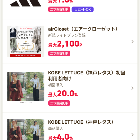
最大
%
airCloset（エアークローゼット）
新規ライトプラン登録
2,100
最大
P
KOBE LETTUCE（神戸レタス）初回
利用者向け
初回購入
20.0
最大
%
KOBE LETTUCE（神戸レタス）
商品購入
4.0
最大
%