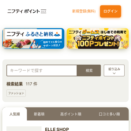
新規登録(無料)
ログイン
dカード
九州カードNEXT
JCB ORIGINAL SERIES：JCBカード S
三井住友カード ゴールド（NL）（家族カード発行）
【実質初月無料】DMM | Disney+(ディズニープラス) セットプラン
絞り込み
検索結果
117 件
ファッション
人気順
新着順
高ポイント順
口コミ多い順
ELLE SHOP