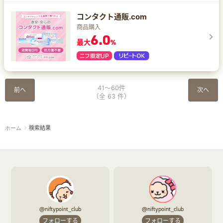
コンタクト通販.com
商品購入
6.0
最大
%
41～60件
前へ
次へ
（全 63 件）
検索結果
ホーム
@niftypoint_club
@niftypoint_club
フォローする
フォローする