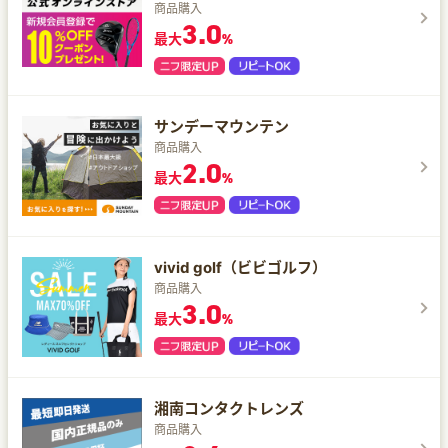
商品購入
3.0
最大
%
サンデーマウンテン
商品購入
2.0
最大
%
vivid golf（ビビゴルフ）
商品購入
3.0
最大
%
湘南コンタクトレンズ
商品購入