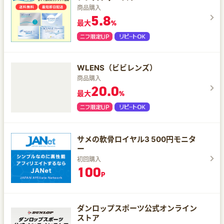
商品購入
5.8
最大
%
WLENS（ビビレンズ）
商品購入
20.0
最大
%
サメの軟骨ロイヤル3 500円モニタ
ー
初回購入
100
P
ダンロップスポーツ公式オンライン
ストア