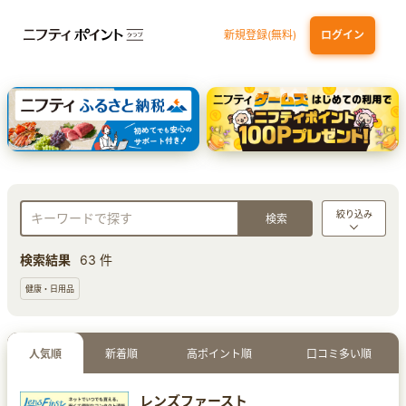
新規登録(無料)
ログイン
dカード GOLD
三井住友カード ゴールド（NL）（家族カード発行）
【実質初月無料】DMM | Disney+(ディズニープラス) セットプラン
SBI証券 確定拠出年金（iDeCo）
絞り込み
検索結果
63 件
健康・日用品
人気順
新着順
高ポイント順
口コミ多い順
レンズファースト