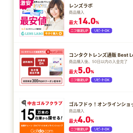
レンズラボ
商品購入
14.0
最大
%
コンタクトレンズ通販 Best 
商品購入後、50日以内の入金完了
5.0
最大
%
ゴルフドゥ！オンラインショ
商品購入
4.0
最大
%