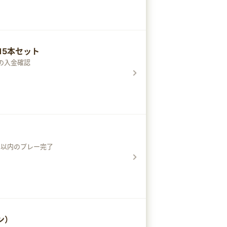
15本セット
の入金確認
日以内のプレー完了
ン）