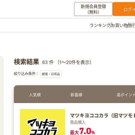
新規会員登録
ログ
（無料）
お買い物
旅
ランキング
マイメニュー
ポイント通帳
ポイント交換
登録情報
検索結果
63 件 （1～20件を表示）
その他
絞り込み条件：
健康・日用品
お知らせ
初心者ガイド
よくある質問
キャンペーン
お問い合わせ
人気順
新着順
高ポイン
ログイン
マツキヨココカラ（旧マツモ
商品購入
7.0
最大
%