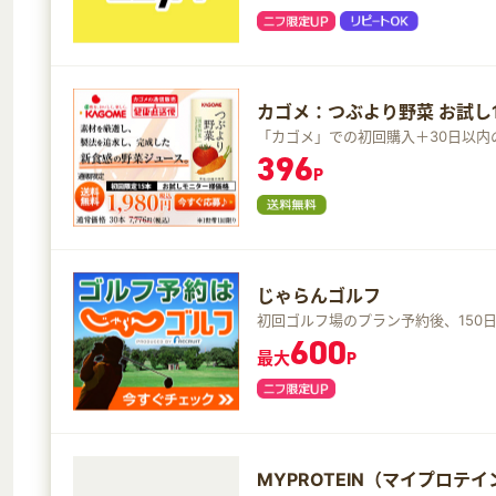
カゴメ：つぶより野菜 お試し
「カゴメ」での初回購入＋30日以内
396
P
じゃらんゴルフ
初回ゴルフ場のプラン予約後、150
600
最大
P
MYPROTEIN（マイプロテイ