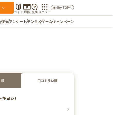
イン
@nifty TOPへ
ガイド
通帳
交換
メニュー
行
楽天
アンケート
テンタメ
ゲーム
キャンペーン
マイショップ
友達紹介
ご意見箱
ト順
口コミ多い順
トキヨシ）