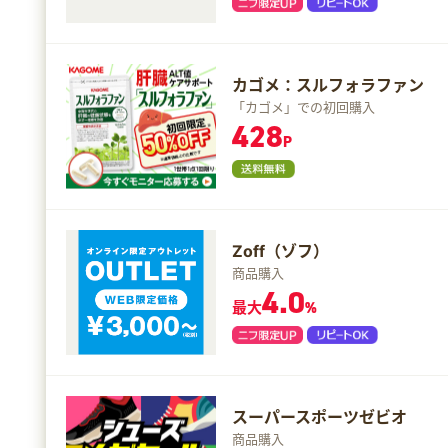
カゴメ：スルフォラファン
「カゴメ」での初回購入
428
P
Zoff（ゾフ）
商品購入
4.0
最大
%
スーパースポーツゼビオ
商品購入