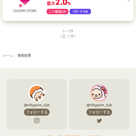
2.0
最大
%
1～1件
（全 1 件）
検索結果
ホーム
@niftypoint_club
@niftypoint_club
フォローする
フォローする