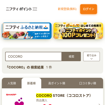
新規登録(無料)
ログイン
dカード
九州カードNEXT
JCB ORIGINAL SERIES：JCBカード S
三井住友カード ゴールド（NL）（家族カード発行）
【実質初月無料】DMM | Disney+(ディズニープラス) セットプラン
絞り込み
「COCORO」の 検索結果
1 件
人気順
新着順
高ポイント順
口コミ多い順
COCORO
STORE（ココロストア）
商品購入