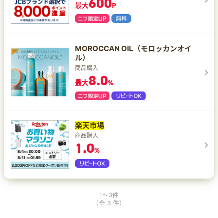
600
最大
P
MOROCCAN OIL（モロッカンオイ
ル）
商品購入
8.0
最大
%
楽天市場
商品購入
1.0
%
1～3件
（全 3 件）