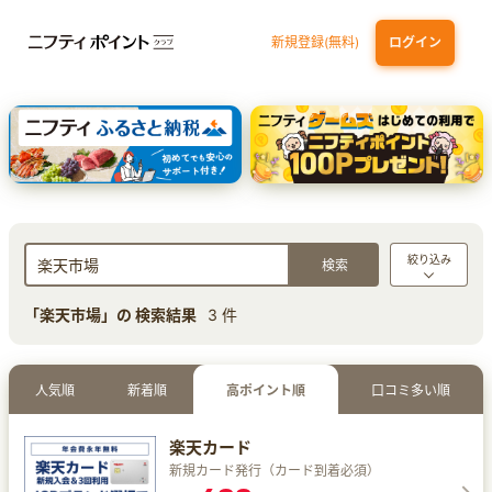
新規登録(無料)
ログイン
エポスカード【最短1週間程度付与】
【親権者さまの代理申込専用】三井住友銀行Oliveお子さま用口座
三井住友カード（NL）
絞り込み
「楽天市場」の 検索結果
3 件
人気順
新着順
高ポイント順
口コミ多い順
楽天カード
新規カード発行（カード到着必須）