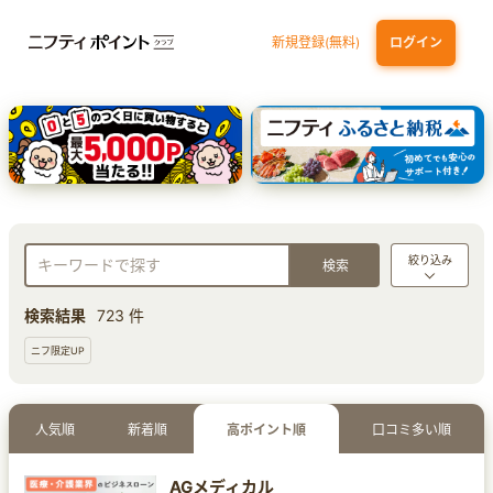
新規登録(無料)
ログイン
三井住友カード（NL）オーロラデザイン
【三井住友銀行口座お持ちの方専用】Olive口座切替
P-one Wiz
ライフカードビジネスライトプラス
dカード
絞り込み
検索結果
723 件
ニフ限定UP
人気順
新着順
高ポイント順
口コミ多い順
AGメディカル