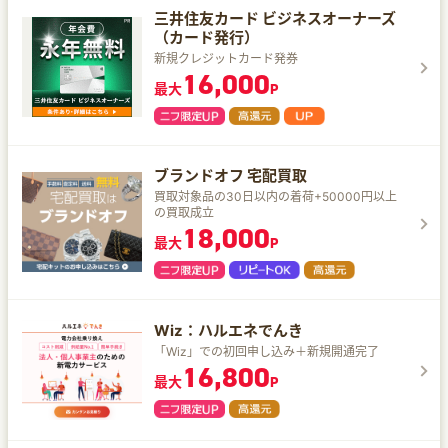
三井住友カード ビジネスオーナーズ
（カード発行）
新規クレジットカード発券
16,000
最大
P
ブランドオフ 宅配買取
買取対象品の30日以内の着荷+50000円以上
の買取成立
18,000
最大
P
Wiz：ハルエネでんき
「Wiz」での初回申し込み＋新規開通完了
16,800
最大
P