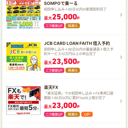
SOMPOで乗ーる
初回申し込み＋60日以内の新規契約完了
25,000
最大
P
JCB CARD LOAN FAITH 借入予約
初回申し込み＋90日以内の審査通過＋借入予
約サービス10万円以上の申込完了
23,500
最大
P
楽天FX
「楽天証券」での初回申し込み＋FX専用口座
開設＋60日以内に累計1lot以上取引完了
23,000
最大
P