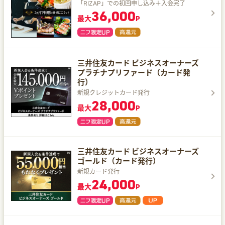
「RIZAP」での初回申し込み＋入会完了
36,000
最大
P
三井住友カード ビジネスオーナーズ
プラチナプリファード（カード発
行）
新規クレジットカード発行
28,000
最大
P
三井住友カード ビジネスオーナーズ
ゴールド（カード発行）
新規カード発行
24,000
最大
P