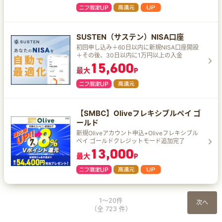
SUSTEN（サステン）NISA口座
初回申し込み＋60日以内に新規NISA口座開設
＋その後、30日以内に1万円以上の入金
15,600
最大
P
【SMBC】Oliveフレキシブルペイ ゴ
ールド
新規Oliveアカウント申込+Oliveフレキシブル
ペイ ゴールドクレジットモード追加完了
13,000
最大
P
1～20件
次へ
（全 723 件）