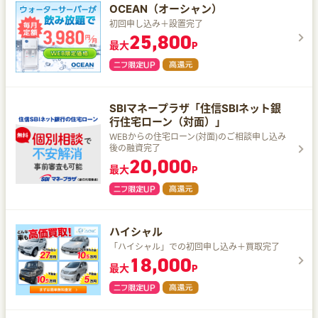
OCEAN（オーシャン）
初回申し込み＋設置完了
25,800
最大
P
SBIマネープラザ「住信SBIネット銀
行住宅ローン（対面）」
WEBからの住宅ローン(対面)のご相談申し込み
後の融資完了
20,000
最大
P
ハイシャル
「ハイシャル」での初回申し込み＋買取完了
18,000
最大
P