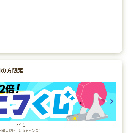
用の方限定
ニフくじ
日最大12回引けるチャンス！