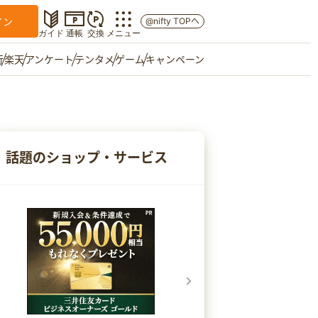
イン
@nifty TOPへ
ガイド
通帳
交換
メニュー
行
楽天
アンケート
テンタメ
ゲーム
キャンペーン
マイショップ
友達紹介
話題のショップ・サービス
ご意見箱