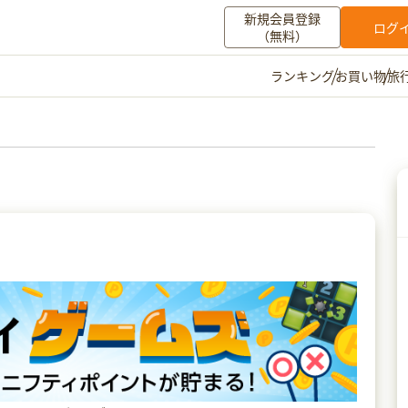
新規会員登録
ログ
（無料）
お買い物
旅
ランキング
マイメニュー
ポイント通帳
ポイント交換
登録情報
その他
お知らせ
初心者ガイド
よくある質問
キャンペーン
お問い合わせ
ログイン