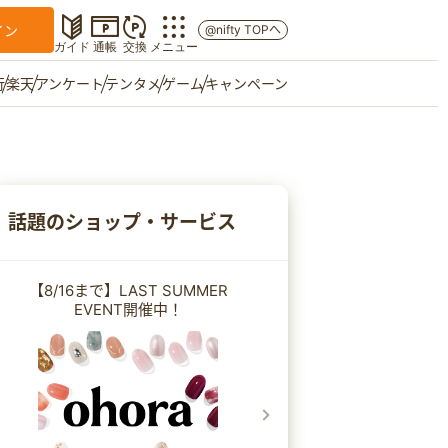
イン
@nifty TOPへ
ガイド
通帳
交換
メニュー
行
楽天
アンケート
テンタメ
ゲーム
キャンペーン
マイショップ
友達紹介
話題のショップ・サービス
ご意見箱
【8/16まで】LAST SUMMER
EVENT開催中！