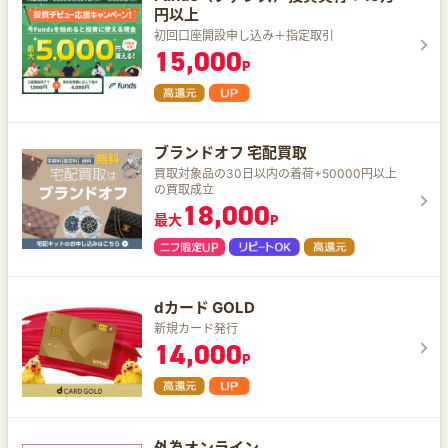
円以上
初回口座開設申し込み＋指定取引
15,000
P
ブランドオフ 宅配買取
買取対象品の30日以内の着荷+50000円以上
の買取成立
18,000
最大
P
dカード GOLD
新規カード発行
14,000
P
外為オンライン