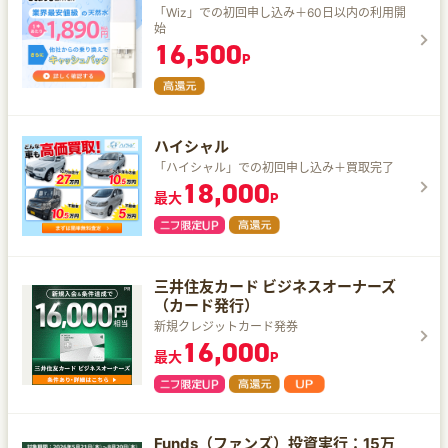
「Wiz」での初回申し込み＋60日以内の利用開
始
16,500
P
ハイシャル
「ハイシャル」での初回申し込み＋買取完了
18,000
最大
P
三井住友カード ビジネスオーナーズ
（カード発行）
新規クレジットカード発券
16,000
最大
P
Funds（ファンズ）投資実行：15万