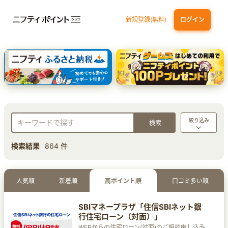
新規登録(無料)
ログイン
三井住友カード ゴールド（NL）（家族カード発行）
dカード GOLD
【実質初月無料】DMM | Disney+(ディズニープラス) セットプラン
SBI証券 確定拠出年金（iDeCo）
絞り込み
検索結果
864 件
人気順
新着順
高ポイント順
口コミ多い順
SBIマネープラザ「住信SBIネット銀
行住宅ローン（対面）」
WEBからの住宅ローン(対面)のご相談申し込み