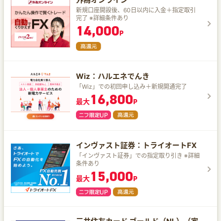
新規口座開設後、60日以内に入金＋指定取引
完了 ※詳細条件あり
14,000
P
Wiz：ハルエネでんき
「Wiz」での初回申し込み＋新規開通完了
16,800
最大
P
インヴァスト証券：トライオートFX
「インヴァスト証券」での指定取り引き ※詳細
条件あり
15,000
最大
P