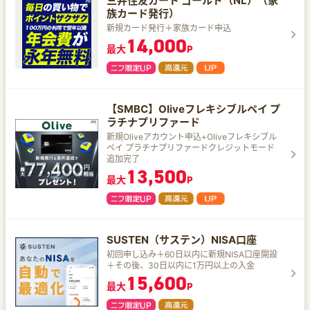
三井住友カード ゴールド（NL）（家
族カード発行）
新規カード発行＋家族カード申込
14,000
最大
P
【SMBC】Oliveフレキシブルペイ プ
ラチナプリファード
新規Oliveアカウント申込+Oliveフレキシブル
ペイ プラチナプリファードクレジットモード
追加完了
13,500
最大
P
SUSTEN（サステン）NISA口座
初回申し込み＋60日以内に新規NISA口座開設
＋その後、30日以内に1万円以上の入金
15,600
最大
P