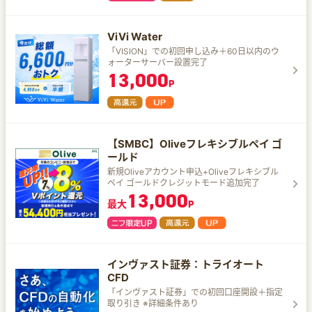
ViVi Water
「VISION」での初回申し込み＋60日以内のウ
ォーターサーバー設置完了
13,000
P
【SMBC】Oliveフレキシブルペイ ゴ
ールド
新規Oliveアカウント申込+Oliveフレキシブル
ペイ ゴールドクレジットモード追加完了
13,000
最大
P
インヴァスト証券：トライオート
CFD
「インヴァスト証券」での初回口座開設＋指定
取り引き ※詳細条件あり