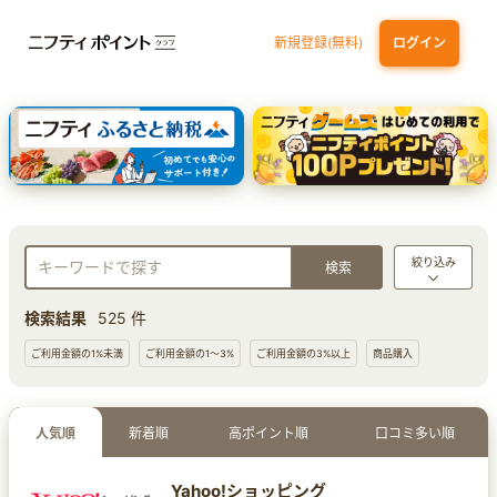
新規登録(無料)
ログイン
dカード GOLD
三井住友カード ゴールド（NL）（家族カード発行）
【実質初月無料】DMM | Disney+(ディズニープラス) セットプラン
SBI証券 確定拠出年金（iDeCo）
絞り込み
検索結果
525 件
ご利用金額の1%未満
ご利用金額の1～3%
ご利用金額の3%以上
商品購入
人気順
新着順
高ポイント順
口コミ多い順
Yahoo!ショッピング