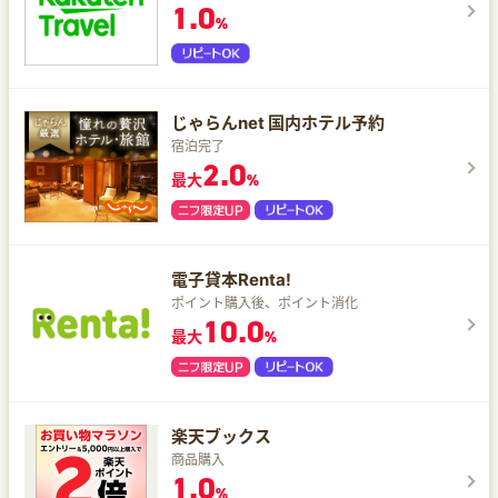
1.0
%
じゃらんnet 国内ホテル予約
宿泊完了
2.0
最大
%
電子貸本Renta!
ポイント購入後、ポイント消化
10.0
最大
%
楽天ブックス
商品購入
1.0
%