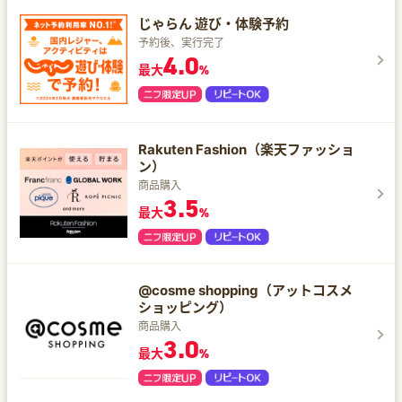
じゃらん 遊び・体験予約
予約後、実行完了
4.0
最大
%
Rakuten Fashion（楽天ファッショ
ン）
商品購入
3.5
最大
%
@cosme shopping（アットコスメ
ショッピング）
商品購入
3.0
最大
%