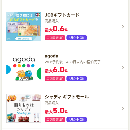
JCBギフトカード
商品購入
0.6
最大
%
agoda
WEB予約後、480日以内の宿泊完了
6.0
最大
%
シャディ ギフトモール
商品購入
5.0
最大
%