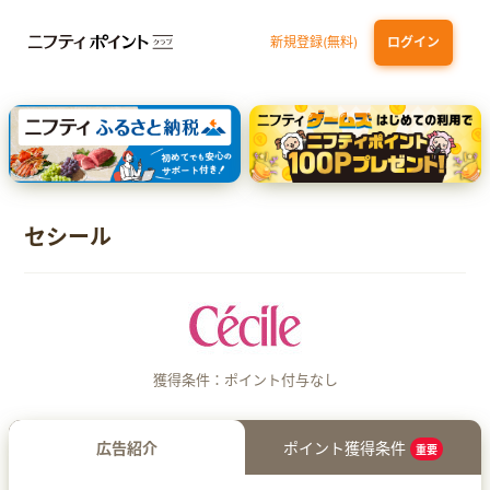
新規登録(無料)
ログイン
dカード
九州カードNEXT
JCB ORIGINAL SERIES：JCBカード S
三井住友カード ゴールド（NL）（家族カード発行）
【実質初月無料】DMM | Disney+(ディズニープラス) セットプラン
セシール
獲得条件：ポイント付与なし
広告紹介
ポイント獲得条件
重要