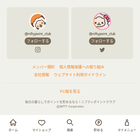
@niftypoint_club
@niftypoint_club
フォローする
フォローする
メンバー規約
個人情報保護への取り組み
会社情報
ウェブサイト利用ガイドライン
PC版を見る
毎日の暮らしでポイントを貯めるなら！ニフティポイントクラブ
©NIFTY Corporation
お買い物・サービス利用で貯める
ログイン
ホーム
マイショップ
検索
貯める
マイメニュー