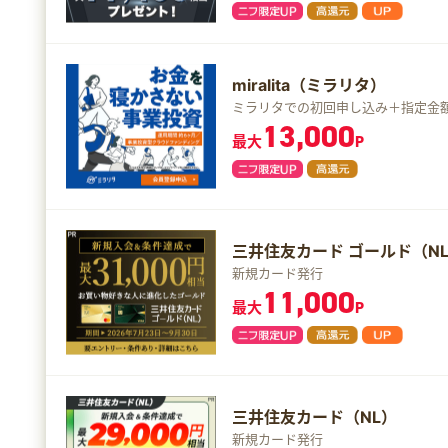
miralita（ミラリタ）
ミラリタでの初回申し込み＋指定金
13,000
最大
P
三井住友カード ゴールド（N
新規カード発行
11,000
最大
P
三井住友カード（NL）
新規カード発行