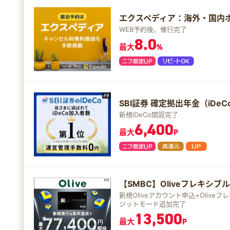
エクスペディア：海外・国内
WEB予約後、催行完了
8.0
最大
%
SBI証券 確定拠出年金（iDeC
新規iDeCo開設完了
6,400
最大
P
【SMBC】Oliveフレキシ
新規Oliveアカウント申込+Oliv
ジットモード追加完了
13,500
最大
P