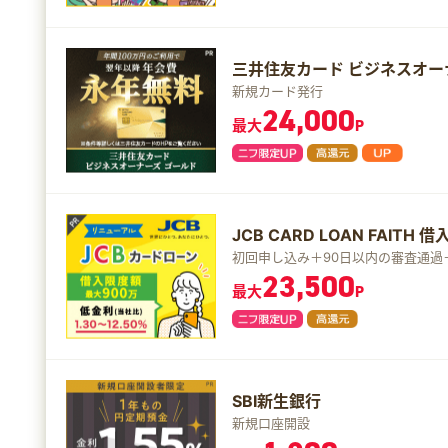
三井住友カード ビジネスオー
新規カード発行
24,000
最大
P
JCB CARD LOAN FAITH 
初回申し込み＋90日以内の審査通過
23,500
最大
P
SBI新生銀行
新規口座開設