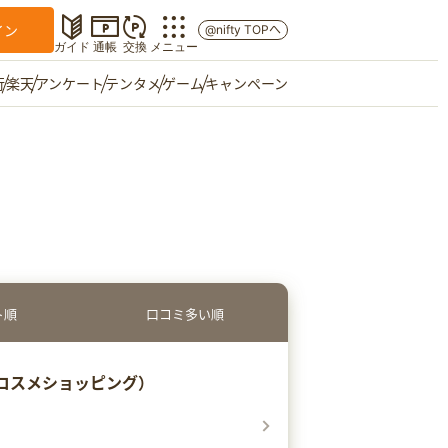
イン
@nifty TOPへ
ガイド
通帳
交換
メニュー
行
楽天
アンケート
テンタメ
ゲーム
キャンペーン
マイショップ
友達紹介
ご意見箱
ト順
口コミ多い順
アットコスメショッピング）