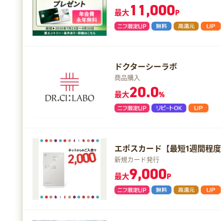
11,000
最大
P
ドクターシーラボ
商品購入
20.0
最大
%
エポスカード【最短1週間程
新規カード発行
9,000
最大
P