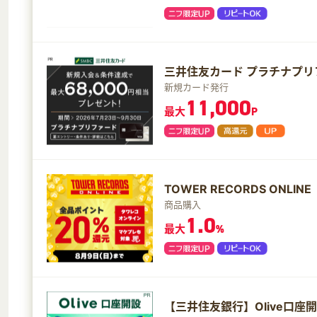
三井住友カード プラチナプリ
新規カード発行
11,000
最大
P
TOWER RECORDS ONL
商品購入
1.0
最大
%
【三井住友銀行】Olive口座