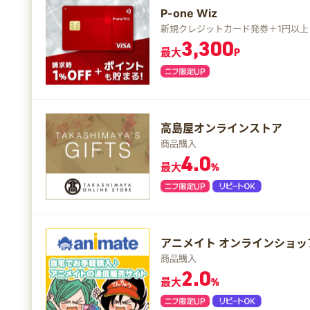
P-one Wiz
新規クレジットカード発券＋1円以上
3,300
最大
P
高島屋オンラインストア
商品購入
4.0
最大
%
アニメイト オンラインショッ
商品購入
2.0
最大
%