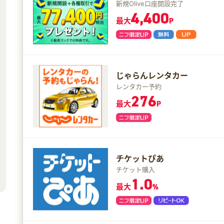
新規Olive口座開設完了
4,400
最大
P
じゃらんレンタカー
レンタカー予約
276
最大
P
チケットぴあ
チケット購入
1.0
最大
%