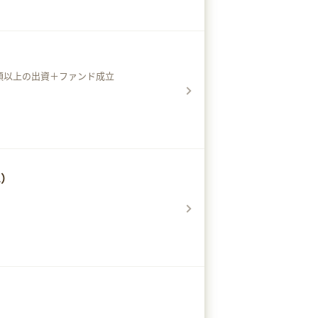
額以上の出資＋ファンド成立
L）