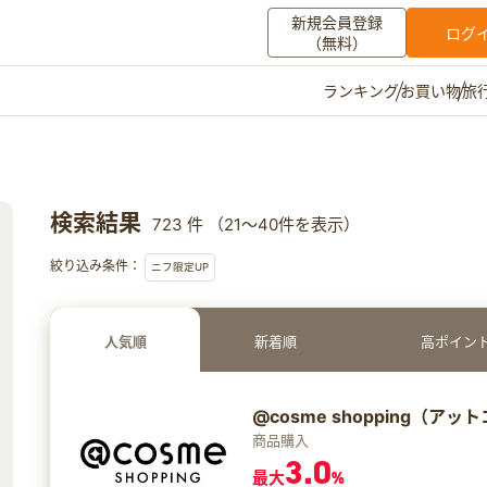
新規会員登録
ログ
（無料）
お買い物
旅
ランキング
マイメニュー
ポイント通帳
ポイント交換
登録情報
検索結果
723 件 （21～40件を表示）
その他
絞り込み条件：
ニフ限定UP
お知らせ
初心者ガイド
よくある質問
キャンペーン
お問い合わせ
人気順
新着順
高ポイン
ログイン
@cosme shopping（
商品購入
3.0
最大
%