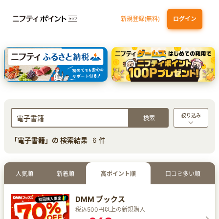
新規登録(無料)
ログイン
三井住友カード ゴールド（NL）（家族カード発行）
dカード GOLD
【実質初月無料】DMM | Disney+(ディズニープラス) セットプラン
SBI証券 確定拠出年金（iDeCo）
絞り込み
「電子書籍」の 検索結果
6 件
人気順
新着順
高ポイント順
口コミ多い順
DMM ブックス
税込500円以上の新規購入