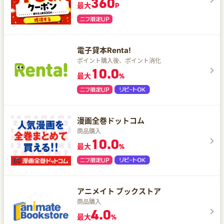
360
最大
P
電子貸本Renta!
ポイント購入後、ポイント消化
10.0
最大
%
漫画全巻ドットコム
商品購入
10.0
最大
%
アニメイト ブックストア
商品購入
4.0
最大
%