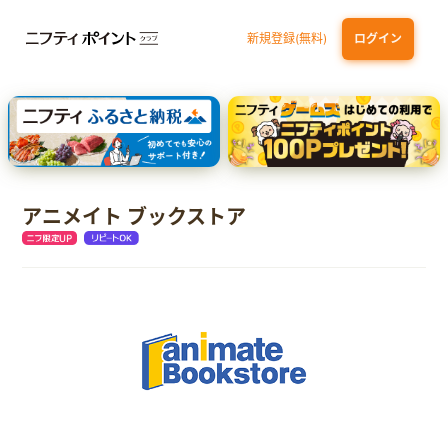
新規登録(無料)
ログイン
三井住友カード ゴールド（NL）（家族カード発行）
dカード GOLD
【実質初月無料】DMM | Disney+(ディズニープラス) セットプラン
SBI証券 確定拠出年金（iDeCo）
アニメイト ブックストア