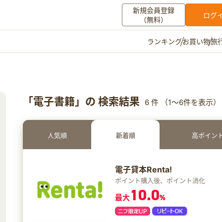
新規会員登録
ログ
（無料）
お買い物
旅
ランキング
マイメニュー
ポイント通帳
ポイント交換
登録情報
「電子書籍」の 検索結果
6 件 （1～6件を表示）
その他
人気順
新着順
高ポイン
お知らせ
初心者ガイド
よくある質問
キャンペーン
お問い合わせ
電子貸本Renta!
ログイン
ポイント購入後、ポイント消化
10.0
最大
%