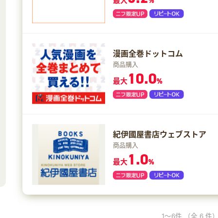
最大
%
漫画全巻ドットコム
商品購入
10.0
最大
%
紀伊國屋書店ウェブストア
商品購入
1.0
最大
%
1～6件
（全 6 件