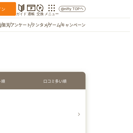
イン
@nifty TOPへ
ガイド
通帳
交換
メニュー
行
楽天
アンケート
テンタメ
ゲーム
キャンペーン
マイショップ
友達紹介
ト順
口コミ多い順
ご意見箱