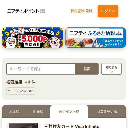
新規登録(無料)
ログイン
三井住友カード（NL）オーロラデザイン
【三井住友銀行口座お持ちの方専用】Olive口座切替
P-one Wiz
ライフカードビジネスライトプラス
dカード
絞り込み
検索結果
44 件
カード申し込み・発行
人気順
新着順
高ポイント順
口コミ多い順
三井住友カード Visa Infinite