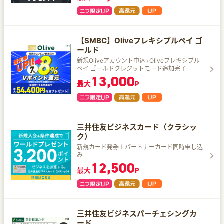
【SMBC】Oliveフレキシブルペイ ゴ
ールド
新規Oliveアカウント申込+Oliveフレキシブル
ペイ ゴールドクレジットモード追加完了
13,000
最大
P
三井住友ビジネスカード（クラシッ
ク）
新規カード発券＋パートナーカード同時申し込
み
12,500
最大
P
三井住友ビジネスパーチェシングカ
ード