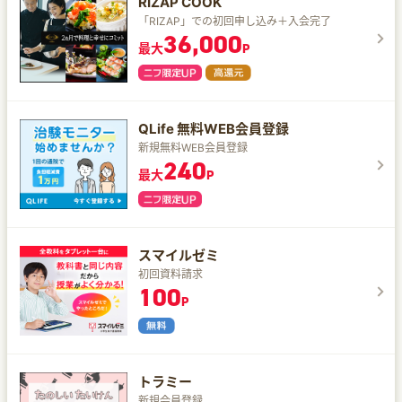
RIZAP COOK
「RIZAP」での初回申し込み＋入会完了
36,000
最大
P
QLife 無料WEB会員登録
新規無料WEB会員登録
240
最大
P
スマイルゼミ
初回資料請求
100
P
トラミー
新規会員登録