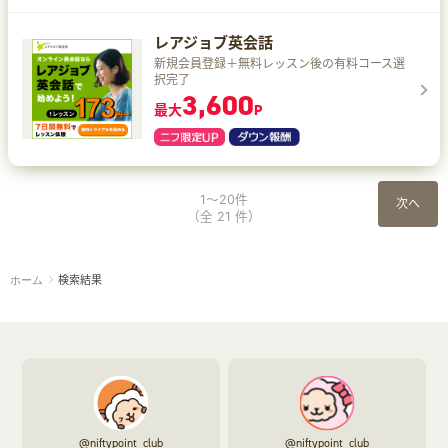
レアジョブ英会話
新規会員登録＋無料レッスン後の有料コース選
択完了
3,600
最大
P
1～20件
次へ
（全 21 件）
検索結果
ホーム
@niftypoint_club
@niftypoint_club