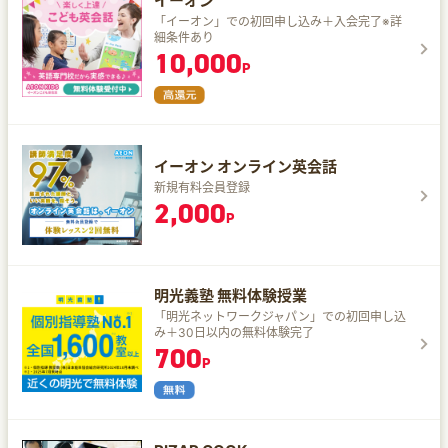
イーオン
「イーオン」での初回申し込み＋入会完了※詳
細条件あり
10,000
P
イーオン オンライン英会話
新規有料会員登録
2,000
P
明光義塾 無料体験授業
「明光ネットワークジャパン」での初回申し込
み＋30日以内の無料体験完了
700
P