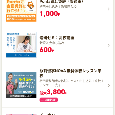
Ponta運転免許（普通車）
初回申し込み＋教習所入校
1,000
P
進研ゼミ：高校講座
新規入会申し込み
600
P
駅前留学NOVA 無料体験レッスン来
校
初回資料請求or体験レッスン申し込み＋来校＋
アンケート完了
3,800
最大
P