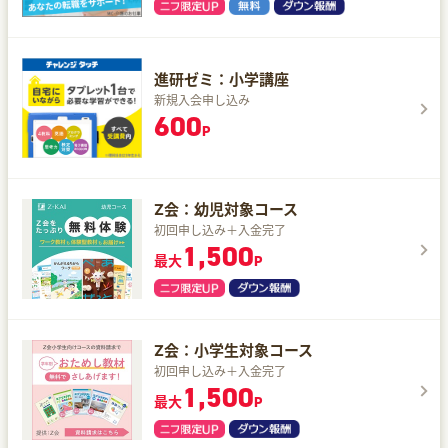
進研ゼミ：小学講座
新規入会申し込み
600
P
Z会：幼児対象コース
初回申し込み＋入金完了
1,500
最大
P
Z会：小学生対象コース
初回申し込み＋入金完了
1,500
最大
P