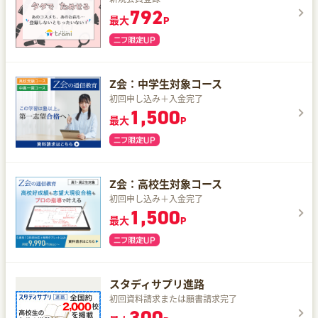
792
最大
P
Z会：中学生対象コース
初回申し込み＋入金完了
1,500
最大
P
Z会：高校生対象コース
初回申し込み＋入金完了
1,500
最大
P
スタディサプリ進路
初回資料請求または願書請求完了
300