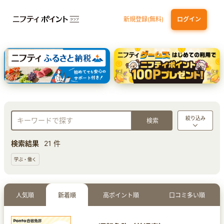
新規登録(無料)
ログイン
dカード GOLD
三井住友カード ゴールド（NL）（家族カード発行）
【実質初月無料】DMM | Disney+(ディズニープラス) セットプラン
SBI証券 確定拠出年金（iDeCo）
絞り込み
検索結果
21 件
学ぶ・働く
人気順
新着順
高ポイント順
口コミ多い順