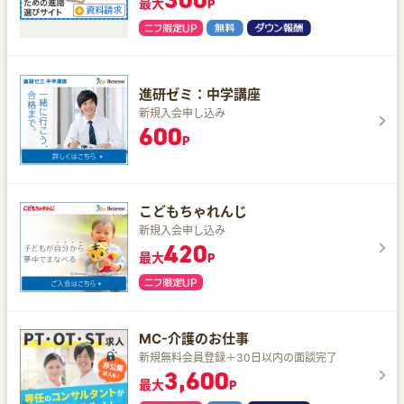
最大
P
進研ゼミ：中学講座
新規入会申し込み
600
P
こどもちゃれんじ
新規入会申し込み
420
最大
P
MC-介護のお仕事
新規無料会員登録＋30日以内の面談完了
3,600
最大
P