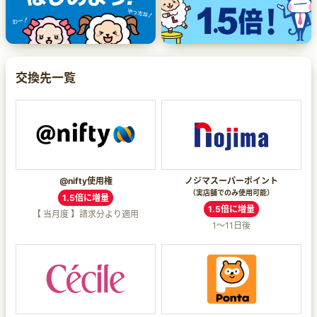
交換先一覧
@nifty使用権
ノジマスーパーポイント
（実店舗でのみ使用可能）
1.5倍に増量
1.5倍に増量
【 当月度 】請求分より適用
1～11日後