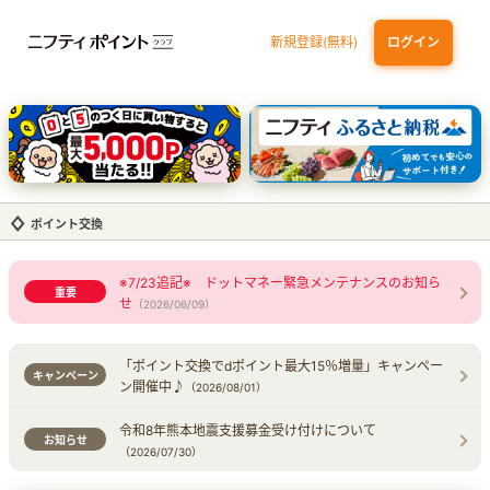
新規登録(無料)
ログイン
三井住友カード（NL）オーロラデザイン
【三井住友銀行口座お持ちの方専用】Olive口座切替
P-one Wiz
ライフカードビジネスライトプラス
dカード
ポイント交換
※7/23追記※ ドットマネー緊急メンテナンスのお知ら
重要
せ
（2026/06/09）
「ポイント交換でdポイント最大15％増量」キャンペー
キャンペーン
ン​開催中♪
（2026/08/01）
令和8年熊本地震支援募金受け付けについて
お知らせ
（2026/07/30）