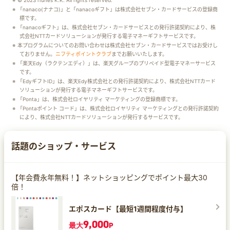
© 2023 iTunes K.K. All rights reserved.
「nanaco(ナナコ)」と「nanacoギフト」は株式会社セブン・カードサービスの登録商
標です。
「nanacoギフト」は、株式会社セブン・カードサービスとの発行許諾契約により、株
式会社NTTカードソリューションが発行する電子マネーギフトサービスです。
本プログラムについてのお問い合わせは株式会社セブン・カードサービスではお受けし
ておりません。
ニフティポイントクラブ
までお願いいたします。
「楽天Edy（ラクテンエディ）」は、楽天グループのプリペイド型電子マネーサービス
です。
「EdyギフトID」は、楽天Edy株式会社との発行許諾契約により、株式会社NTTカード
ソリューションが発行する電子マネーギフトサービスです。
「Ponta」は、株式会社ロイヤリティ マーケティングの登録商標です。
「Pontaポイント コード」は、株式会社ロイヤリティ マーケティングとの発行許諾契約
により、株式会社NTTカードソリューションが発行するサービスです。
話題のショップ・サービス
【年会費永年無料！】ネットショッピングでポイント最大30
倍！
エポスカード【最短1週間程度付与】
9,000
最大
P