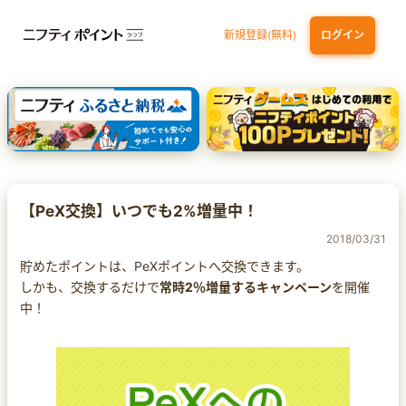
新規登録(無料)
ログイン
三井住友カード ゴールド（NL）（家族カード発行）
dカード GOLD
【実質初月無料】DMM | Disney+(ディズニープラス) セットプラン
SBI証券 確定拠出年金（iDeCo）
【PeX交換】いつでも2%増量中！
2018/03/31
貯めたポイントは、PeXポイントへ交換できます。
しかも、交換するだけで
常時2％増量するキャンペーン
を開催
中！