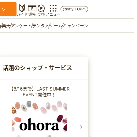
イン
@nifty TOPへ
ガイド
通帳
交換
メニュー
行
楽天
アンケート
テンタメ
ゲーム
キャンペーン
マイショップ
友達紹介
話題のショップ・サービス
ご意見箱
【8/16まで】LAST SUMMER
EVENT開催中！