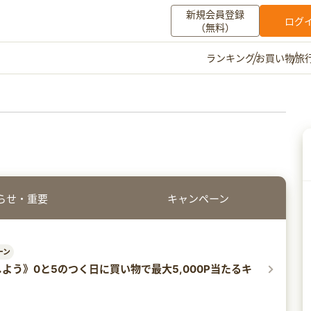
新規会員登録
ログ
（無料）
お買い物
旅
ランキング
マイメニュー
ポイント通帳
ポイント交換
登録情報
その他
らせ・重要
キャンペーン
お知らせ
初心者ガイド
よくある質問
キャンペーン
お問い合わせ
ログイン
ーン
よう》0と5のつく日に買い物で最大5,000P当たるキ