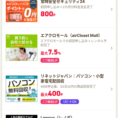
常時安全セキュリティ24
初回申し込み＋2カ月分料金支払完了
800
P
エアクロモール（airCloset Mall）
エアクロモールでの初回申し込み＋レンタル予
約完了
7.5
最大
%
リネットジャパン：パソコン・小型
家電宅配回収
WEB申込後、30日以内の商品回収完了
400
最大
P
Lenovo（レノボ）