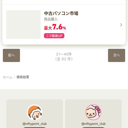
中古パソコン市場
商品購入
7.6
最大
%
21～40件
前へ
次へ
（全 62 件）
検索結果
ホーム
@niftypoint_club
@niftypoint_club