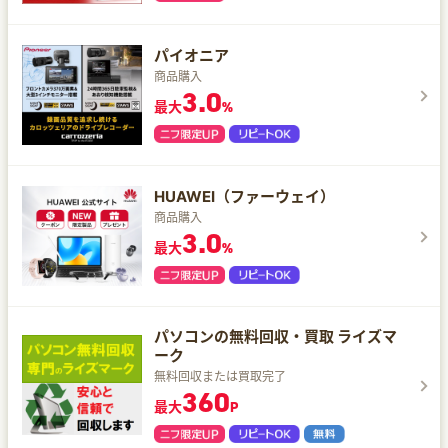
パイオニア
商品購入
3.0
最大
%
HUAWEI（ファーウェイ）
商品購入
3.0
最大
%
パソコンの無料回収・買取 ライズマ
ーク
無料回収または買取完了
360
最大
P