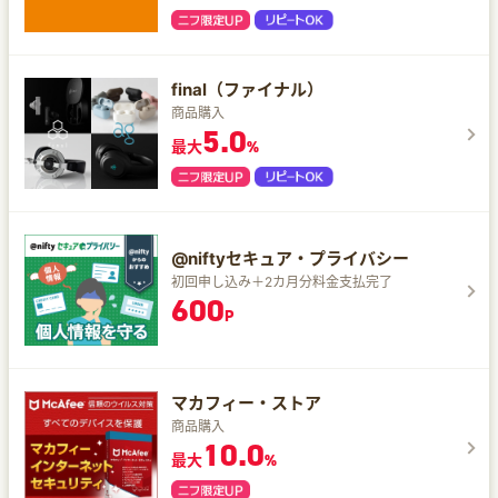
final（ファイナル）
商品購入
5.0
最大
%
@niftyセキュア・プライバシー
初回申し込み＋2カ月分料金支払完了
600
P
マカフィー・ストア
商品購入
10.0
最大
%