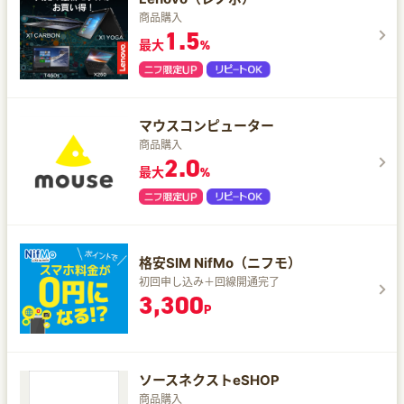
商品購入
1.5
最大
%
マウスコンピューター
商品購入
2.0
最大
%
格安SIM NifMo（ニフモ）
初回申し込み＋回線開通完了
3,300
P
ソースネクストeSHOP
商品購入