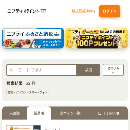
新規登録(無料)
ログイン
三井住友カード ゴールド（NL）（家族カード発行）
dカード GOLD
【実質初月無料】DMM | Disney+(ディズニープラス) セットプラン
SBI証券 確定拠出年金（iDeCo）
絞り込み
検索結果
62 件
家電・パソコン・スマートフォン
人気順
新着順
高ポイント順
口コミ多い順