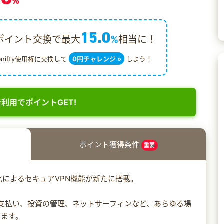
%
15.0
ポイント交換で最大
%
相当に！
@nifty使用権に交換して
0円チャレンジ »
しよう！
利用でポイントGET!
ポイント獲得条件
重要
化によるセキュアVPN機能が新たに搭載。
書の支払い、投資の管理、ネットサーフィンなど、あらゆる場
きます。