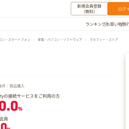
新規会員登録
ログ
（無料）
お買い物
旅
ランキング
マイメニュー
コン・スマートフォン
家電・パソコン・ソフトウェア
マカフィー・ストア
ポイント通帳
ポイント交換
登録情報
その他
お知らせ
初心者ガイド
よくある質問
条件：商品購入
キャンペーン
お問い合わせ
iftyの接続サービスをご利用の方
0.0
ログイン
%
会員
.0