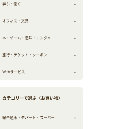
学ぶ・働く
その他投資
その他金融
住まい・暮らし
すべて見る
オフィス・文具
不動産
ギフト・贈答品
すべて見る
本・ゲーム・趣味・エンタメ
引越し
習い事・学習・学校
すべて見る
旅行・チケット・クーポン
エコ・エネルギー
仕事・転職
オフィス・文具
すべて見る
Webサービス
車情報・カーシェア・レンタル
ゲーム・趣味
すべて見る
中古車
音楽・シネマ・エンタメ
旅行・レジャー・航空券・宿泊
すべて見る
カテゴリーで選ぶ（お買い物）
結婚・恋愛
本
チケット・クーポン・チラシ
Webサービス(コミュニティ)
総合通販・デパート・スーパー
お役立ち