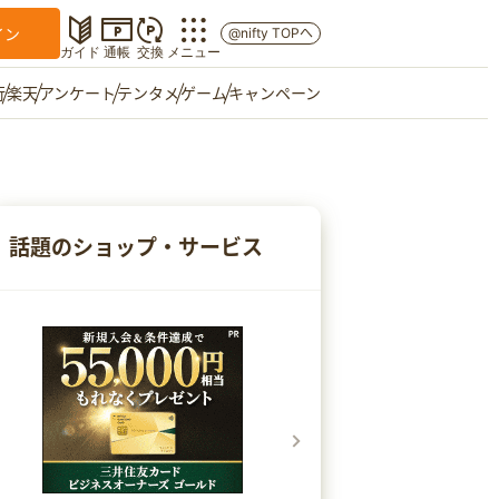
イン
@nifty TOPへ
ガイド
通帳
交換
メニュー
行
楽天
アンケート
テンタメ
ゲーム
キャンペーン
マイショップ
友達紹介
話題のショップ・サービス
ご意見箱