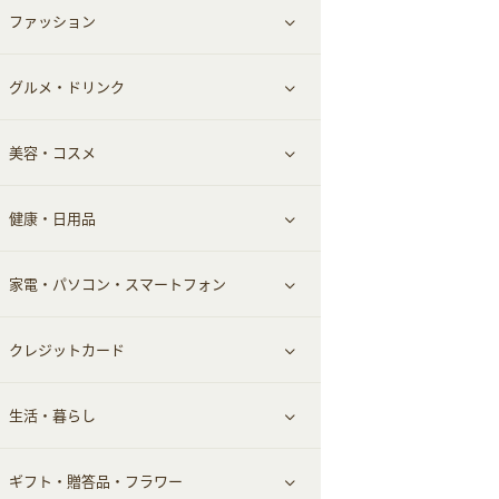
ファッション
すべて見る
赤ちゃん・こども・マタニティ
グルメ・ドリンク
総合通販
すべて見る
ペット
美容・コスメ
デパート・スーパー
ファッション
すべて見る
ふるさと納税
健康・日用品
インナー・下着
グルメ
すべて見る
家電・パソコン・スマートフォン
靴・フットウェア
ドリンク
スキンケア
すべて見る
クレジットカード
小物・かばん
お酒
メイクアップ
健康食品｜青汁・飲料
すべて見る
生活・暮らし
スーツ・フォーマル
食材宅配
ヘアケア
健康食品｜乳酸菌・ケフィア
家電・パソコン・ソフトウェア
すべて見る
ギフト・贈答品・フラワー
メンズ美容
健康食品｜その他
スマホ・携帯電話・SIM
クレジットカード
すべて見る