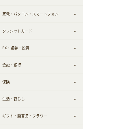
家電・パソコン・スマートフォン
食材宅配
エステ・サロン
スポーツ・フィットネス
すべて見る
クレジットカード
ウォーターサーバー
メンズ美容
日用品・薬局・からだ
ネット買取
すべて見る
FX・証券・投資
家電・パソコン・ソフトウェア
すべて見る
金融・銀行
通信・レンタルサーバー
クレジットカード
すべて見る
保険
スマホアプリ
FX
すべて見る
生活・暮らし
スマホ・携帯電話・SIM
証券
銀行・ネット銀行
すべて見る
ギフト・贈答品・フラワー
定額制有料コンテンツ
仮想通貨
キャッシング・ローン
保険相談・面談
すべて見る