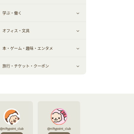
学ぶ・働く
美容・ダイエット用品
スポーツ・フィットネス
車情報・カーシェア・レンタル
すべて見る
オフィス・文具
脱毛用品
日用品・薬局・からだ
お役立ち
ギフト・贈答品
すべて見る
本・ゲーム・趣味・エンタメ
美容食品
生活雑貨・家具インテリア
フラワー
習い事・学習・学校
すべて見る
旅行・チケット・クーポン
赤ちゃん・こども・マタニティ
オフィス・文具
すべて見る
ペット
ゲーム・趣味
すべて見る
ふるさと納税
音楽・シネマ・エンタメ
旅行・レジャー・航空券・宿泊
本
チケット・クーポン・チラシ
@niftypoint_club
@niftypoint_club