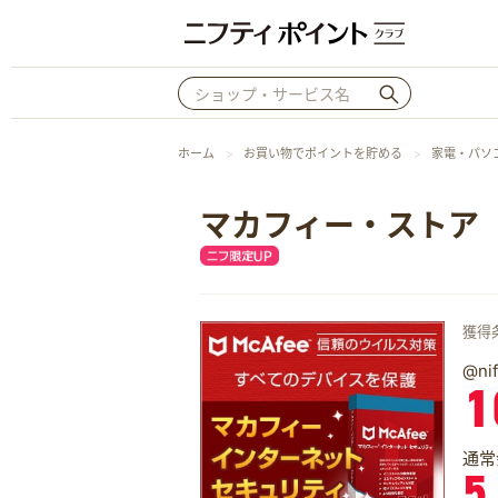
ホーム
お買い物でポイントを貯める
家電・パソ
マカフィー・ストア
獲得
@n
1
通常
5