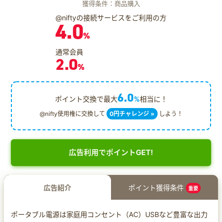
獲得条件：商品購入
@niftyの接続サービスをご利用の方
4.0
%
通常会員
2.0
%
6.0
ポイント交換で最大
%
相当に！
@nifty使用権に交換して
0円チャレンジ »
しよう！
広告利用でポイントGET!
広告紹介
ポイント獲得条件
重要
ポータブル電源は家庭用コンセント（AC）USBなど豊富な出力