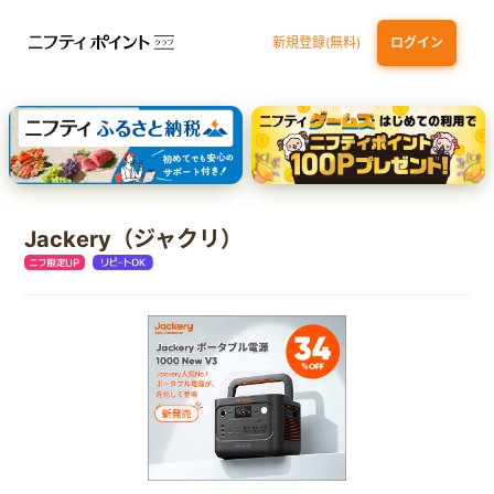
新規登録(無料)
ログイン
エポスカード【最短1週間程度付与】
【親権者さまの代理申込専用】三井住友銀行Oliveお子さま用口座
三井住友カード（NL）
Jackery（ジャクリ）