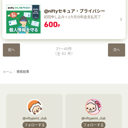
@niftyセキュア・プライバシー
初回申し込み＋2カ月分料金支払完了
600
P
21～40件
前へ
次へ
（全 62 件）
検索結果
ホーム
@niftypoint_club
@niftypoint_club
フォローする
フォローする