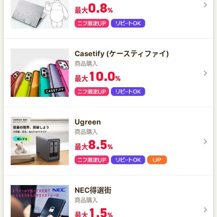
0.8
最大
%
Casetify (ケースティファイ)
商品購入
10.0
最大
%
Ugreen
商品購入
8.5
最大
%
NEC得選街
商品購入
1.5
最大
%