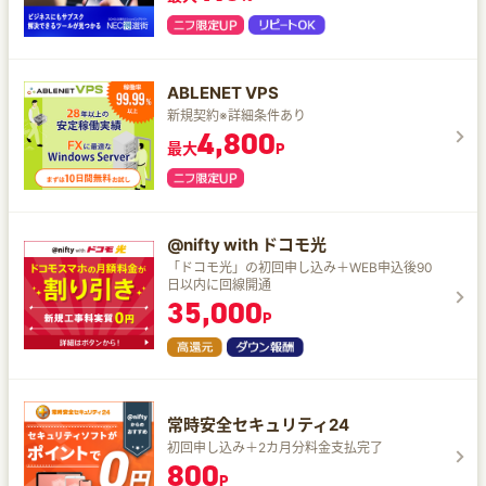
ABLENET VPS
新規契約※詳細条件あり
4,800
最大
P
@nifty with ドコモ光
「ドコモ光」の初回申し込み＋WEB申込後90
日以内に回線開通
35,000
P
常時安全セキュリティ24
初回申し込み＋2カ月分料金支払完了
800
P