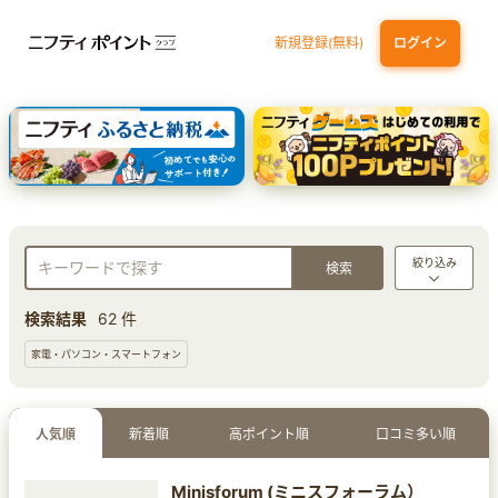
新規登録(無料)
ログイン
三井住友カード ゴールド（NL）（家族カード発行）
dカード GOLD
【実質初月無料】DMM | Disney+(ディズニープラス) セットプラン
SBI証券 確定拠出年金（iDeCo）
絞り込み
検索結果
62 件
家電・パソコン・スマートフォン
人気順
新着順
高ポイント順
口コミ多い順
Minisforum (ミニスフォーラム）