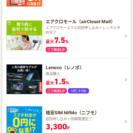
エアクロモール（airCloset Mall）
エアクロモールでの初回申し込み＋レンタル予
約完了
7.5
最大
%
Lenovo（レノボ）
商品購入
1.5
最大
%
格安SIM NifMo（ニフモ）
初回申し込み＋回線開通完了
3,300
P