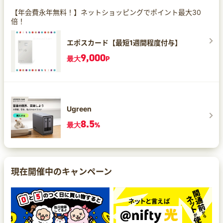
【年会費永年無料！】ネットショッピングでポイント最大30
倍！
エポスカード【最短1週間程度付与】
9,000
最大
P
Ugreen
8.5
最大
%
現在開催中のキャンペーン