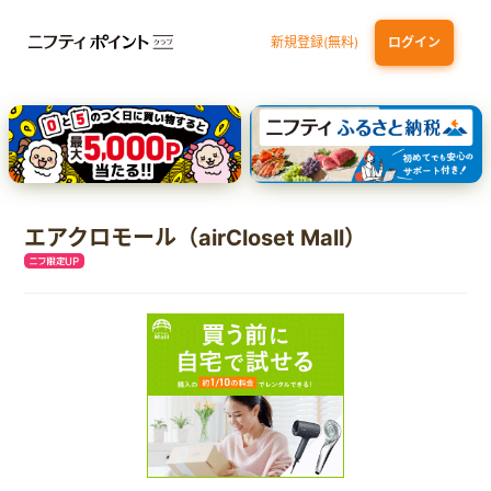
新規登録(無料)
ログイン
三井住友カード（NL）オーロラデザイン
【三井住友銀行口座お持ちの方専用】Olive口座切替
P-one Wiz
ライフカードビジネスライトプラス
dカード
エアクロモール（airCloset Mall）