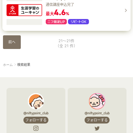
通信講座申込完了
4.6
最大
%
21～21件
前へ
（全 21 件）
検索結果
ホーム
@niftypoint_club
@niftypoint_club
フォローする
フォローする