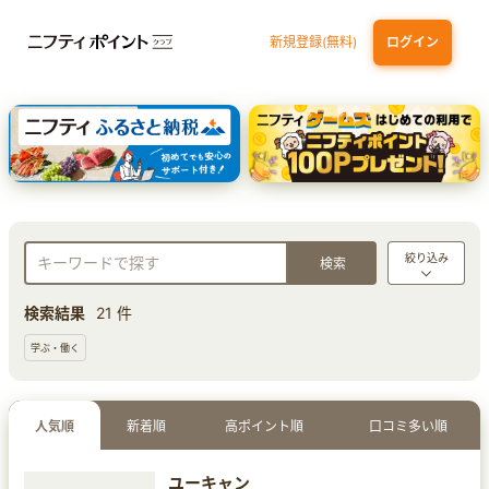
新規登録(無料)
ログイン
dカード
九州カードNEXT
JCB ORIGINAL SERIES：JCBカード S
三井住友カード ゴールド（NL）（家族カード発行）
【実質初月無料】DMM | Disney+(ディズニープラス) セットプラン
絞り込み
検索結果
21 件
学ぶ・働く
人気順
新着順
高ポイント順
口コミ多い順
ユーキャン