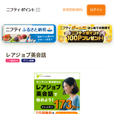
新規登録(無料)
ログイン
dカード GOLD
三井住友カード ゴールド（NL）（家族カード発行）
【実質初月無料】DMM | Disney+(ディズニープラス) セットプラン
SBI証券 確定拠出年金（iDeCo）
レアジョブ英会話