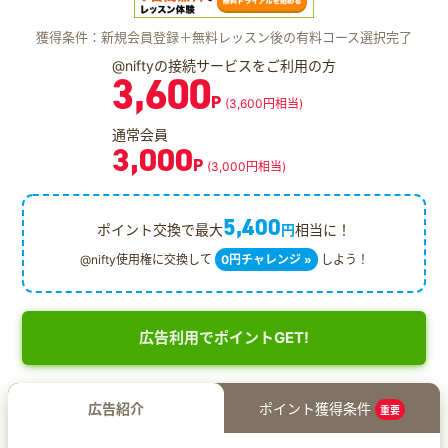
獲得条件：新規会員登録＋無料レッスン後の有料コース選択完了
@niftyの接続サービスをご利用の方
3,600
P
(3,600円相当)
通常会員
3,000
P
(3,000円相当)
5,400
ポイント交換で最大
円
相当に！
@nifty使用権に交換して
0円チャレンジ »
しよう！
広告利用でポイントGET!
広告紹介
ポイント獲得条件
重要