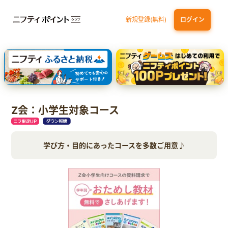
新規登録(無料)
ログイン
dカード
九州カードNEXT
JCB ORIGINAL SERIES：JCBカード S
三井住友カード ゴールド（NL）（家族カード発行）
【実質初月無料】DMM | Disney+(ディズニープラス) セットプラン
Z会：小学生対象コース
学び方・目的にあったコースを多数ご用意♪