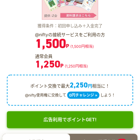
獲得条件：初回申し込み＋入金完了
@niftyの接続サービスをご利用の方
1,500
P
(1,500円相当)
通常会員
1,250
P
(1,250円相当)
2,250
ポイント交換で最大
円
相当に！
@nifty使用権に交換して
0円チャレンジ »
しよう！
広告利用でポイントGET!