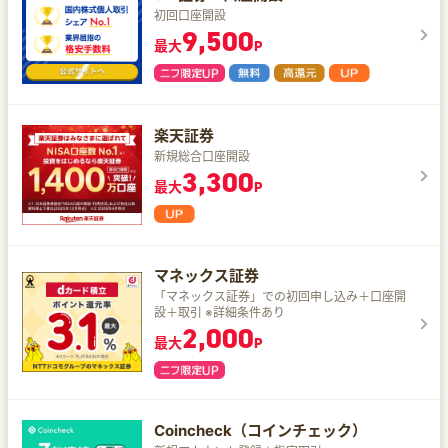
初回口座開設
9,500
最大
P
楽天証券
新規総合口座開設
3,300
最大
P
マネックス証券
「マネックス証券」での初回申し込み＋口座開
設＋取引 ※詳細条件あり
2,000
最大
P
Coincheck（コインチェック）