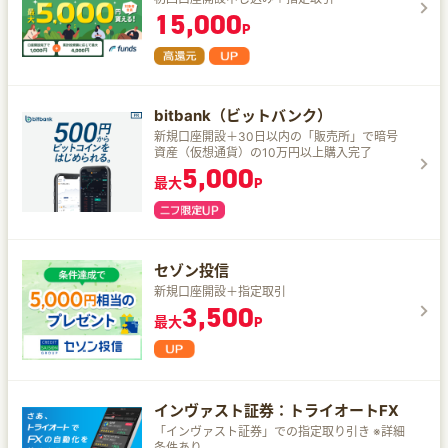
15,000
P
bitbank（ビットバンク）
新規口座開設＋30日以内の「販売所」で暗号
資産（仮想通貨）の10万円以上購入完了
5,000
最大
P
セゾン投信
新規口座開設＋指定取引
3,500
最大
P
インヴァスト証券：トライオートFX
「インヴァスト証券」での指定取り引き ※詳細
条件あり