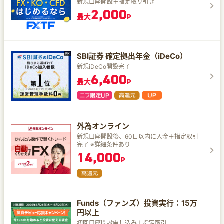
新規口座開設＋指定取り引き
2,000
最大
P
SBI証券 確定拠出年金（iDeCo）
新規iDeCo開設完了
6,400
最大
P
外為オンライン
新規口座開設後、60日以内に入金＋指定取引
完了 ※詳細条件あり
14,000
P
Funds（ファンズ）投資実行：15万
円以上
初回口座開設申し込み＋指定取引