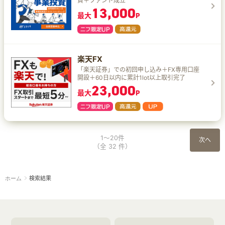
資＋ファンド成立
13,000
最大
P
楽天FX
「楽天証券」での初回申し込み＋FX専用口座
開設＋60日以内に累計1lot以上取引完了
23,000
最大
P
1～20件
次へ
（全 32 件）
検索結果
ホーム