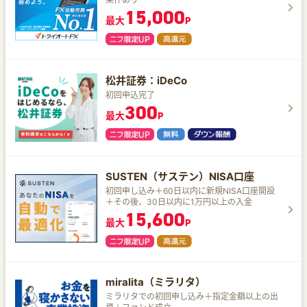
15,000
最大
P
松井証券：iDeCo
初回申込完了
300
最大
P
SUSTEN（サステン）NISA口座
初回申し込み＋60日以内に新規NISA口座開設
＋その後、30日以内に1万円以上の入金
15,600
最大
P
miralita（ミラリタ）
ミラリタでの初回申し込み＋指定金額以上の出