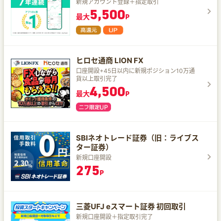
新規アカウント登録＋指定取引
5,500
最大
P
ヒロセ通商 LION FX
口座開設+45日以内に新規ポジション10万通
貨以上取引完了
4,500
最大
P
SBIネオトレード証券（旧：ライブス
ター証券）
新規口座開設
275
P
三菱UFJ eスマート証券 初回取引
新規口座開設＋指定取引完了