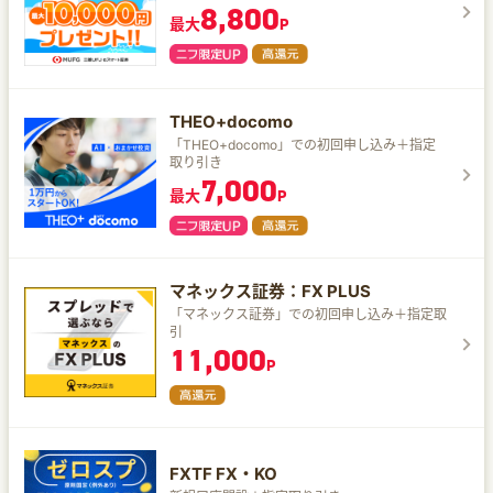
8,800
最大
P
THEO+docomo
「THEO+docomo」での初回申し込み＋指定
取り引き
7,000
最大
P
マネックス証券：FX PLUS
「マネックス証券」での初回申し込み＋指定取
引
11,000
P
FXTF FX・KO