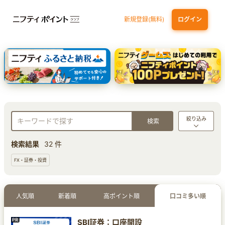
新規登録(無料)
ログイン
エポスカード【最短1週間程度付与】
【親権者さまの代理申込専用】三井住友銀行Oliveお子さま用口座
三井住友カード（NL）
絞り込み
検索結果
32 件
FX・証券・投資
人気順
新着順
高ポイント順
口コミ多い順
SBI証券：口座開設