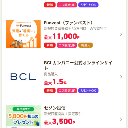
Funvest（ファンベスト）
新規投資家登録＋30万円以上の投資完了
11,000
最大
P
BCLカンパニー公式オンラインサイ
ト
商品購入
1.5
最大
%
セゾン投信
新規口座開設＋指定取引
3,500
最大
P