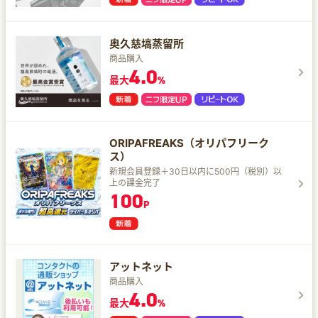
奥久慈塙蒸留所
商品購入
4.0
最大
%
ORIPAFREAKS（オリパフリーク
ス）
新規会員登録＋30日以内に500円（税別）以
上の課金完了
100
P
アットネット
商品購入
4.0
最大
%