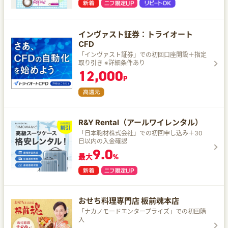
インヴァスト証券：トライオート
CFD
「インヴァスト証券」での初回口座開設＋指定
取り引き ※詳細条件あり
12,000
P
R&Y Rental（アールワイレンタル）
「日本鞄材株式会社」での初回申し込み＋30
日以内の入金確認
9.0
最大
%
おせち料理専門店 板前魂本店
「ナカノモードエンタープライズ」での初回購
入