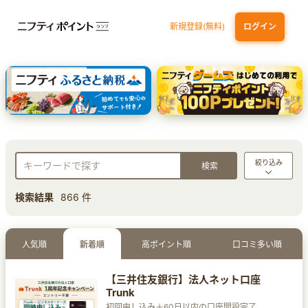
新規登録(無料)
ログイン
dカード
九州カードNEXT
JCB ORIGINAL SERIES：JCBカード S
三井住友カード ゴールド（NL）（家族カード発行）
【実質初月無料】DMM | Disney+(ディズニープラス) セットプラン
絞り込み
検索結果
866 件
人気順
新着順
高ポイント順
口コミ多い順
【三井住友銀行】法人ネット口座
Trunk
初回申し込み＋60日以内の口座開設完了