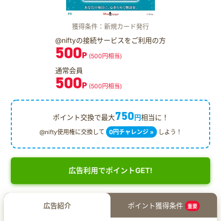
獲得条件：新規カード発行
@niftyの接続サービスをご利用の方
500
P
(500円相当)
通常会員
500
P
(500円相当)
750
ポイント交換で最大
円
相当に！
@nifty使用権に交換して
0円チャレンジ »
しよう！
広告利用でポイントGET!
広告紹介
ポイント獲得条件
重要