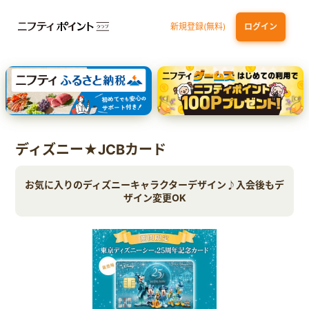
新規登録(無料)
ログイン
dカード GOLD
三井住友カード ゴールド（NL）（家族カード発行）
【実質初月無料】DMM | Disney+(ディズニープラス) セットプラン
SBI証券 確定拠出年金（iDeCo）
ディズニー★JCBカード
お気に入りのディズニーキャラクターデザイン♪入会後もデ
ザイン変更OK