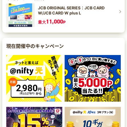
が対象となります。 5.レビューを見た
JCB ORIGINAL SERIES：JCB CARD
ら、最初からやり直し！ レビューを見た
W/JCB CARD W plus L
場合は、ニフティポイントクラブに戻っ
てから「1.ニフティポイントクラブを経由
11,000
最大
P
してから買い物かごに！」の【○：対象
となる手順】で購入してください。 レビ
ューを見た後に買い物かごに商品を入れ
ていた場合は、一度商品を買い物かごか
ら削除し、ニフティポイントクラブに戻
るようにしてください。 6.ポイント付与
現在開催中のキャンペーン
数の上限が1,000Pに。 これまでポイント
付与数に上限はありませんでしたが、1商
品1個につき1,000P※10万円（税込）分の
購入までとなりました。 以上をご確認の
上、ご利用くださいますようお願い申し
上げます。