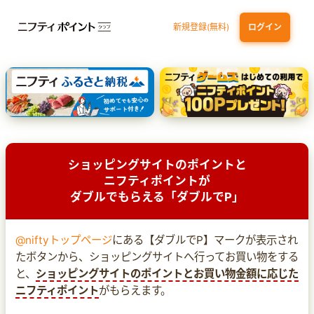
新規登録(無料)
ログイン
dカード GOLD
三井住友カード ゴールド（NL）（家族カード発行）
【実質初月無料】DMM | Disney+(ディズニープラス) セットプラン
SBI証券 確定拠出年金（iDeCo）
ショッピングサイトのポイントと
ニフティポイントが
ダブルでもらえる「ダブルでP」
@niftyトップページ
にある【ダブルでP】マークが表示され
たボタンから、ショッピングサイトへ行ってお買い物をする
と、
ショッピングサイトのポイントとお買い物金額に応じた
ニフティポイント
がもらえます。