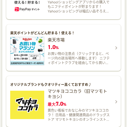
Yahoo!ショッピングアプリからの購入で
もニフティポイントが貯まります！
Yahoo!ショッピングは幅広い品ぞろえ
と、最新のお買い得ネット通販情報が満
載のオンラインショッピングモール。
楽天ポイントがどんどん貯まる！使える！
楽天市場
1.0
%
お買い物の注意点（クリックすると、ペ
ージ内の該当場所へ移動します） ニフテ
ィポイントクラブを経由してから買い物
かごに！ ニフティポイントクラブを経由
したら早めに購入を！ ポイント付与対象
となる金額は… 定期購入および頒布会は
初回分のみ レビューを見たら、最初から
オリジナルブランドもクオリティー高くておすすめ♪
やり直し！ ポイント付与数の上限が
1,000Pに 1.ニフティポイントクラブを経
マツキヨココカラ（旧マツモト
由してから買い物かごに！ ニフティポイ
キヨシ）
ントクラブを経由する前に買い物かごに
7.0
入れていた商品は対象外となります。 必
最大
%
ず以下の手順で購入してください。
黄色い看板でおなじみのマツキヨココカ
【○：対象となる手順】 ニフティポイン
ラ！ 日用品・健康関連商品のドラッグス
トクラブを経由 楽天市場で商品を買い物
トア マツモトキヨシのオンラインストア
かごに入れる 楽天市場で購入 【×：対象
です。 医薬品、サプリメント、化粧品、
外となる手順】 楽天市場で商品を買い物