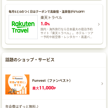
日用品、食品、医療・介護用品などをい
かごに入れる ニフティポイントクラブを
つでも安く購入でき、ポイントも貯まっ
経由 楽天市場で購入 2.ニフティポイント
てとってもお得。
クラブを経由したら早めに購入を！ 商品
毎月5と0のつく日はクーポンで高級宿・温泉宿が5％OFF!
を購入する際には、決済の都度ニフティ
楽天トラベル
ポイントクラブを経由し、早めに購入手
1.0
続きを完了させてください。 【ルール】
%
ニフティポイントクラブ経由後、24時間
国内・海外旅行なら日本最大の宿泊予約
以内に買い物かごに追加した商品を、89
サイト「楽天トラベル」。 ホテル・ツア
日以内に購入すると対象になる。 ※毎
ー予約や航空券・レンタカー・高速バス
回、購入（決済）ごとにニフティポイン
予約、観光情報も満載！ ホテルの口コミ
トクラブを経由してください。 【×：対
数は800万件以上で日本最大級！ 楽天ポ
象外となる例】 ニフティポイントクラブ
イントが貯まる・使える！
を経由してから3日経過後に買い物かごに
入れ、購入したもの ニフティポイントク
ラブを経由してすぐに買い物かごに入れ
話題のショップ・サービス
たが、4カ月後に購入したもの ニフティ
ポイントクラブを経由してから24時間以
内に購入後、別商品を続けて購入した（2
回目の購入前にニフティポイントクラブ
を経由しなかった）場合 3.ポイント付与
Funvest（ファンベスト）
対象となる金額は… 【○：対象となるも
の】 買い物かごに入れる前の画面で追加
11,000
最大
P
される商品価格に含まれる料金 楽天ポイ
ント利用分 【×：対象外となるもの】 購
入手続き画面で追加される商品価格とは
別の料金 4.定期購入および頒布会は初回
分のみ 定期購入、頒布会ではお届け回数
年会費はずっと無料♪
にかかわらず、初回お届け分の金額のみ