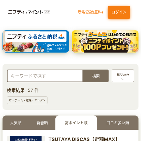
新規登録(無料)
ログイン
dカード GOLD
三井住友カード ゴールド（NL）（家族カード発行）
【実質初月無料】DMM | Disney+(ディズニープラス) セットプラン
SBI証券 確定拠出年金（iDeCo）
絞り込み
検索結果
57 件
本・ゲーム・趣味・エンタメ
人気順
新着順
高ポイント順
口コミ多い順
TSUTAYA DISCAS【定額MAX】