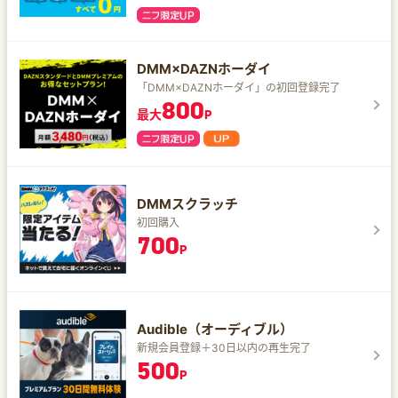
DMM×DAZNホーダイ
「DMM×DAZNホーダイ」の初回登録完了
800
最大
P
DMMスクラッチ
初回購入
700
P
Audible（オーディブル）
新規会員登録＋30日以内の再生完了
500
P