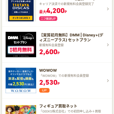
キャリア決済での新規有料会員登録完了
4,200
最大
P
【実質初月無料】DMM | Disney+(デ
ィズニープラス) セットプラン
新規有料会員登録
2,600
P
WOWOW
「WOWOW」での新規有料会員登録
2,530
P
フィギュア買取ネット
「GEEKS株式会社」での初回申し込み＋買取