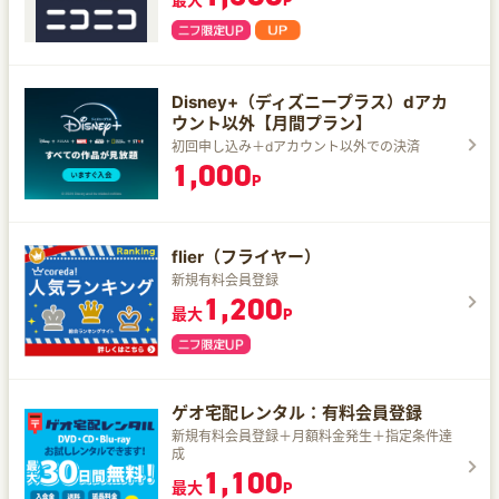
P
Disney+（ディズニープラス）dアカ
ウント以外【月間プラン】
初回申し込み＋dアカウント以外での決済
1,000
P
flier（フライヤー）
新規有料会員登録
1,200
最大
P
ゲオ宅配レンタル：有料会員登録
新規有料会員登録＋月額料金発生＋指定条件達
成
1,100
最大
P