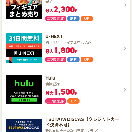
完了
2,300
最大
P
U-NEXT
初回無料トライアル申し込み
1,800
最大
P
Hulu
会員登録
1,500
最大
P
TSUTAYA DISCAS【クレジットカー
ド決済不可】
新規有料会員登録（定額8プラン）