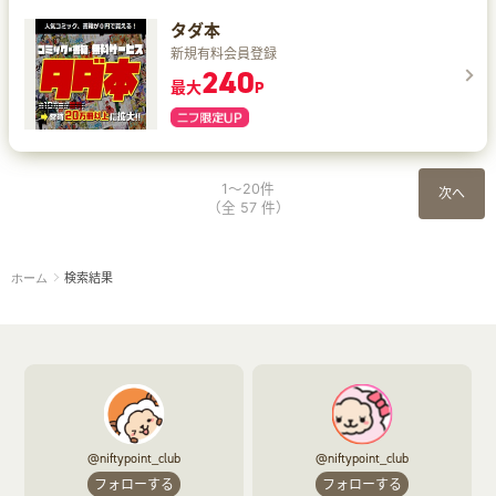
タダ本
新規有料会員登録
240
最大
P
1～20件
次へ
（全 57 件）
検索結果
ホーム
@niftypoint_club
@niftypoint_club
フォローする
フォローする