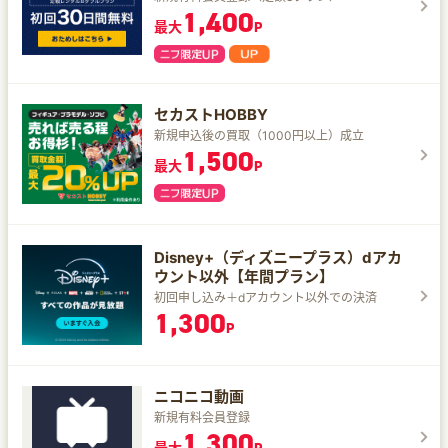
1,400
最大
P
セカストHOBBY
新規申込後の買取（1000円以上）成立
1,500
最大
P
Disney+（ディズニープラス）dアカ
ウント以外【年間プラン】
初回申し込み＋dアカウント以外での決済
1,300
P
ニコニコ動画
新規有料会員登録
1,300
最大