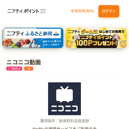
新規登録(無料)
ログイン
dカード GOLD
三井住友カード ゴールド（NL）（家族カード発行）
【実質初月無料】DMM | Disney+(ディズニープラス) セットプラン
SBI証券 確定拠出年金（iDeCo）
ニコニコ動画
獲得条件：新規有料会員登録
@niftyの接続サービスをご利用の方