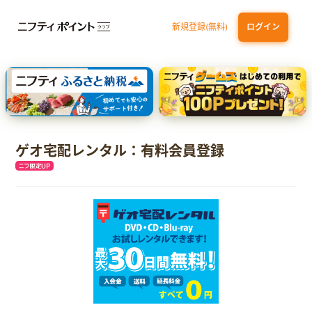
新規登録(無料)
ログイン
dカード GOLD
三井住友カード ゴールド（NL）（家族カード発行）
【実質初月無料】DMM | Disney+(ディズニープラス) セットプラン
SBI証券 確定拠出年金（iDeCo）
ゲオ宅配レンタル：有料会員登録