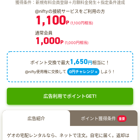
獲得条件：新規有料会員登録＋月額料金発生＋指定条件達成
@niftyの接続サービスをご利用の方
1,100
P
(1,100円相当)
通常会員
1,000
P
(1,000円相当)
1,650
ポイント交換で最大
円
相当に！
@nifty使用権に交換して
0円チャレンジ »
しよう！
広告利用でポイントGET!
広告紹介
ポイント獲得条件
重要
ゲオの宅配レンタルなら、ネットで注文。自宅に届く。返却は