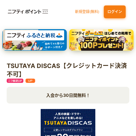
新規登録(無料)
ログイン
dカード
九州カードNEXT
JCB ORIGINAL SERIES：JCBカード S
三井住友カード ゴールド（NL）（家族カード発行）
【実質初月無料】DMM | Disney+(ディズニープラス) セットプラン
TSUTAYA DISCAS【クレジットカード決済
不可】
入会から30日間無料！