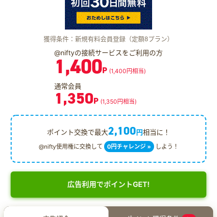
獲得条件：新規有料会員登録（定額8プラン）
@niftyの接続サービスをご利用の方
1,400
P
(1,400円相当)
通常会員
1,350
P
(1,350円相当)
2,100
ポイント交換で最大
円
相当に！
@nifty使用権に交換して
0円チャレンジ »
しよう！
広告利用でポイントGET!