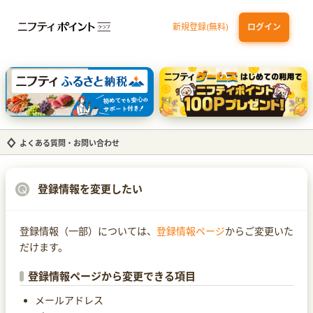
新規登録(無料)
ログイン
dカード GOLD
三井住友カード ゴールド（NL）（家族カード発行）
【実質初月無料】DMM | Disney+(ディズニープラス) セットプラン
SBI証券 確定拠出年金（iDeCo）
よくある質問・お問い合わせ
登録情報を変更したい
登録情報（一部）については、
登録情報ページ
からご変更いた
だけます。
登録情報ページから変更できる項目
メールアドレス