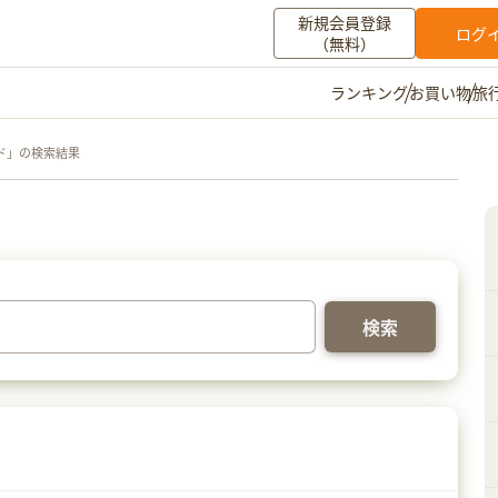
新規会員登録
ログ
（無料）
お買い物
旅
ランキング
マイメニュー
ド」の検索結果
ポイント通帳
ポイント交換
登録情報
その他
お知らせ
初心者ガイド
よくある質問
キャンペーン
お問い合わせ
ログイン