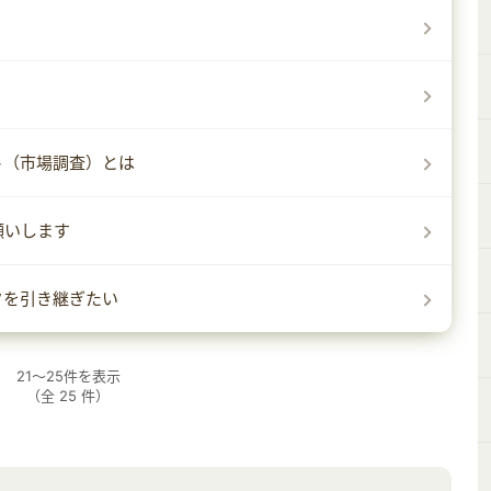
ト（市場調査）とは
願いします
タを引き継ぎたい
21
～
25
件を表示
（全
25
件）