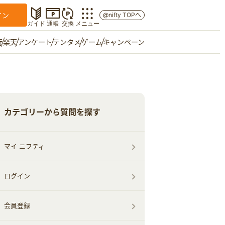
イン
@nifty TOPへ
ガイド
通帳
交換
メニュー
行
楽天
アンケート
テンタメ
ゲーム
キャンペーン
マイショップ
友達紹介
カテゴリーから質問を探す
ご意見箱
マイ ニフティ
ログイン
会員登録