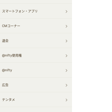
スマートフォン・アプリ
CMコーナー
退会
@nifty使用権
@nifty
広告
テンタメ