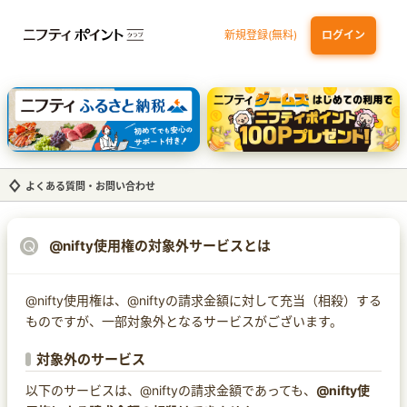
新規登録(無料)
ログイン
dカード GOLD
三井住友カード ゴールド（NL）（家族カード発行）
【実質初月無料】DMM | Disney+(ディズニープラス) セットプラン
SBI証券 確定拠出年金（iDeCo）
よくある質問・お問い合わせ
@nifty使用権の対象外サービスとは
@nifty使用権は、@niftyの請求金額に対して充当（相殺）する
ものですが、一部対象外となるサービスがございます。
対象外のサービス
以下のサービスは、@niftyの請求金額であっても、
@nifty使