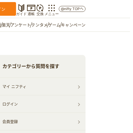
イン
@nifty TOPへ
ガイド
通帳
交換
メニュー
行
楽天
アンケート
テンタメ
ゲーム
キャンペーン
マイショップ
友達紹介
カテゴリーから質問を探す
ご意見箱
マイ ニフティ
ログイン
会員登録