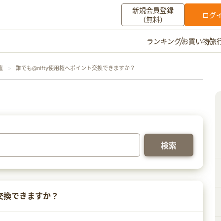
新規会員登録
ログ
（無料）
お買い物
旅
ランキング
マイメニュー
権
誰でも@nifty使用権へポイント交換できますか？
ポイント通帳
ポイント交換
登録情報
その他
お知らせ
初心者ガイド
よくある質問
キャンペーン
お問い合わせ
ログイン
ト交換できますか？