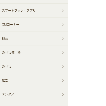
スマートフォン・アプリ
CMコーナー
退会
@nifty使用権
@nifty
広告
テンタメ