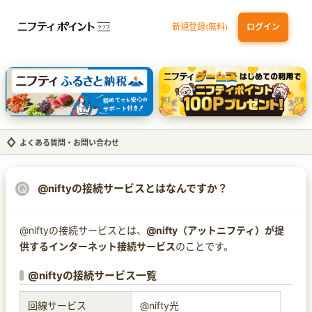
新規登録(無料)
ログイン
dカード
九州カードNEXT
JCB ORIGINAL SERIES：JCBカード S
三井住友カード ゴールド（NL）（家族カード発行）
【実質初月無料】DMM | Disney+(ディズニープラス) セットプラン
よくある質問・お問い合わせ
@niftyの接続サービスとはなんですか？
@niftyの接続サービスとは、
@nifty（アットニフティ）が提
供するインターネット接続サービス
のことです。
@niftyの接続サービス一覧
回線サービス
@nifty光