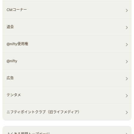
CMコーナー
退会
@nifty使用権
@nifty
広告
テンタメ
ニフティポイントクラブ（旧ライフメディア）