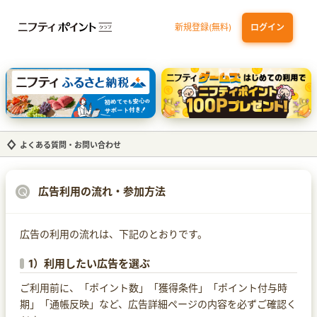
新規登録(無料)
ログイン
dカード GOLD
三井住友カード ゴールド（NL）（家族カード発行）
【実質初月無料】DMM | Disney+(ディズニープラス) セットプラン
SBI証券 確定拠出年金（iDeCo）
よくある質問・お問い合わせ
広告利用の流れ・参加方法
広告の利用の流れは、下記のとおりです。
1）利用したい広告を選ぶ
ご利用前に、「ポイント数」「獲得条件」「ポイント付与時
期」「通帳反映」など、広告詳細ページの内容を必ずご確認く