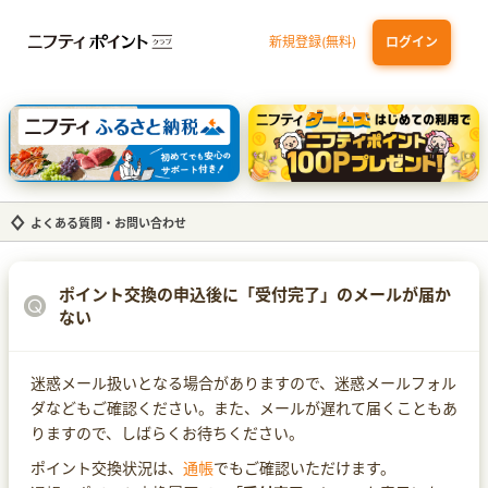
新規登録(無料)
ログイン
三井住友カード ゴールド（NL）（家族カード発行）
dカード GOLD
【実質初月無料】DMM | Disney+(ディズニープラス) セットプラン
SBI証券 確定拠出年金（iDeCo）
よくある質問・お問い合わせ
ポイント交換の申込後に「受付完了」のメールが届か
ない
迷惑メール扱いとなる場合がありますので、迷惑メールフォル
ダなどもご確認ください。また、メールが遅れて届くこともあ
りますので、しばらくお待ちください。
ポイント交換状況は、
通帳
でもご確認いただけます。