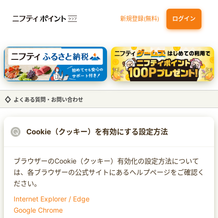
新規登録(無料)
ログイン
dカード GOLD
三井住友カード ゴールド（NL）（家族カード発行）
【実質初月無料】DMM | Disney+(ディズニープラス) セットプラン
SBI証券 確定拠出年金（iDeCo）
よくある質問・お問い合わせ
Cookie（クッキー）を有効にする設定方法
ブラウザーのCookie（クッキー）有効化の設定方法について
は、各ブラウザーの公式サイトにあるヘルプページをご確認く
ださい。
Internet Explorer / Edge
Google Chrome