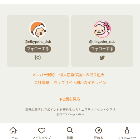
@niftypoint_club
@niftypoint_club
フォローする
フォローする
メンバー規約
個人情報保護への取り組み
会社情報
ウェブサイト利用ガイドライン
PC版を見る
毎日の暮らしでポイントを貯めるなら！ニフティポイントクラブ
©NIFTY Corporation
お買い物・サービス利用で貯める
ログイン
ホーム
マイショップ
検索
貯める
マイメニュー