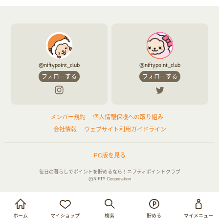
@niftypoint_club
@niftypoint_club
フォローする
フォローする
メンバー規約
個人情報保護への取り組み
会社情報
ウェブサイト利用ガイドライン
PC版を見る
毎日の暮らしでポイントを貯めるなら！ニフティポイントクラブ
©NIFTY Corporation
お買い物・サービス利用で貯める
ログイン
ホーム
マイショップ
検索
貯める
マイメニュー