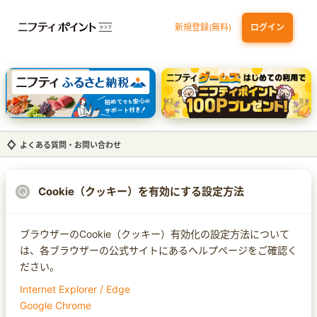
新規登録(無料)
ログイン
三井住友カード ゴールド（NL）（家族カード発行）
dカード GOLD
【実質初月無料】DMM | Disney+(ディズニープラス) セットプラン
SBI証券 確定拠出年金（iDeCo）
よくある質問・お問い合わせ
Cookie（クッキー）を有効にする設定方法
ブラウザーのCookie（クッキー）有効化の設定方法について
は、各ブラウザーの公式サイトにあるヘルプページをご確認く
ださい。
Internet Explorer / Edge
Google Chrome