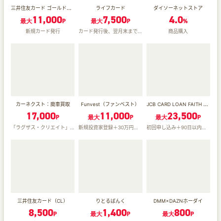
三井住友カード ゴールド（NL）オーロラデザイン
ライフカード
ダイソーネットストア
11,000
7,500
4.0
最大
P
最大
P
%
新規カード発行
カード発行後、翌月末までに5,500円（税込）以上のショッピング利用
商品購入
JCB CARD LOAN FAITH 借入予約
カーネクスト：廃車買取
Funvest（ファンベスト）
17,000
11,000
23,500
P
最大
P
最大
P
「ラグザス・クリエイト」での初回申し込み＋30日以内の売却成立
新規投資家登録＋30万円以上の投資完了
初回申し込み＋90日以内の審査通過＋借入予約サービス10万円以上の申込完了
三井住友カード（CL）
りとるばんく
DMM×DAZNホーダイ
8,500
1,400
800
P
最大
P
最大
P