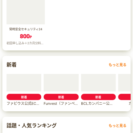
常時安全セキュリティ24
800
P
初回申し込み＋2カ月分料金支払完了
新着
もっと見る
新着
新着
新着
ファビウス公式ECサイト
Funvest（ファンベスト）
BCLカンパニー公式オンラインサイト
カ
話題・人気ランキング
もっと見る