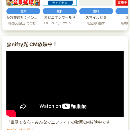
無料
無料
無料
阪急交通社：インターネット会員
オピニオンワールド
スマイルゼミ
楽
「阪急交通社」での初回会員登録
「サーベイサンプリングジャパン」での新規無料会員登録＋アンケート回答完了
初回資料請求
新規無
@nifty光 CM放映中！
「電話で安心・みんなでニフティ」の動画CM放映中です！