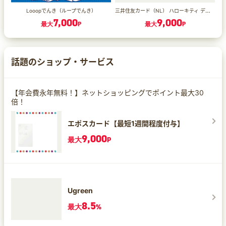
三井住友カード（NL） ハローキティ デザイン
Looopでんき（ループでんき）
7,000
9,000
最大
P
最大
P
話題のショップ・サービス
【年会費永年無料！】ネットショッピングでポイント最大30
倍！
エポスカード【最短1週間程度付与】
9,000
最大
P
Ugreen
8.5
最大
%