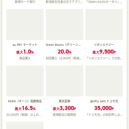
新規カード発行
新潟県在住者の方でアプリインストール後「だいしほくえつID」の紐づけ完了
「DMM×DAZNホーダイ」の初回登録完了
Green Beans（グリーンビーンズ）（初回利用者向け）
au PAY マーケット
リボンエナジー
1.0
20.0
9,500
最大
%
%
最大
P
商品購入
初回購入（4,000円（税抜）以上）＋14日以内の配達完了
「リボンエナジー」での初回申し込み＋75日以内の供給開始
KEEN（キーン）高額商品
楽天証券
@nifty with ドコモ光
16.5
3,300
35,000
最大
%
最大
P
P
20,000円（税抜）以上の商品購入
新規総合口座開設
「ドコモ光」の初回申し込み＋WEB申込後90日以内に回線開通