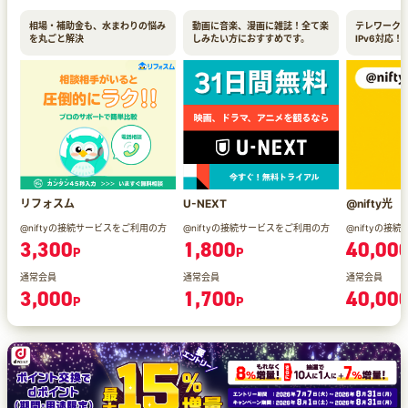
相場・補助金も、水まわりの悩み
動画に音楽、漫画に雑誌！全て楽
テレワーク
を丸ごと解決
しみたい方におすすめです。
IPv6対応！
リフォスム
U-NEXT
@nifty光
@niftyの接続サービスをご利用の方
@niftyの接続サービスをご利用の方
@niftyの
3,300
1,800
40,00
P
P
通常会員
通常会員
通常会員
3,000
1,700
40,00
P
P