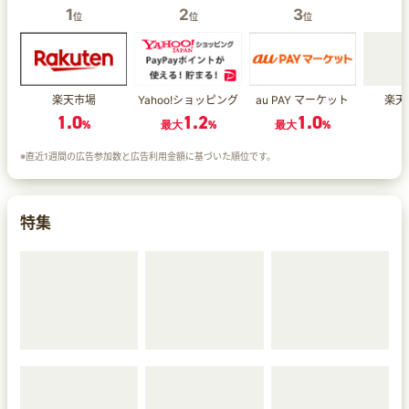
1
2
3
位
位
位
楽天市場
Yahoo!ショッピング
au PAY マーケット
楽天
1.0
1.2
1.0
1
%
最大
%
最大
%
※直近1週間の広告参加数と広告利用金額に基づいた順位です。
特集