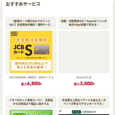
おすすめサービス
【新規カード発行のみでポイント
初期・切替費用ゼロ！Pontaポイントが
GET】年会費永年無料！優待サービス
毎月150pt自動で貯まる！
も充実♪
JCB ORIGINAL SERIES：JCBカード S
Pontaでんき
4,800
3,800
最大
P
最大
P
イオンのネット専用スーパー 生鮮品
年会費を上回るリワードも狙える！ポ
から日用品まで幅広い品ぞろえ
イントが貯まりやすいカードです♪