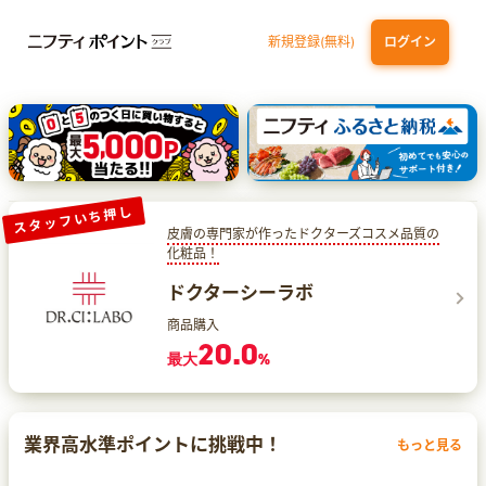
新規登録(無料)
ログイン
三井住友カード（NL）オーロラデザイン
【三井住友銀行口座お持ちの方専用】Olive口座切替
P-one Wiz
ライフカードビジネスライトプラス
dカード
スタッフいち押し
皮膚の専門家が作ったドクターズコスメ品質の
化粧品！
ドクターシーラボ
商品購入
20.0
最大
%
業界高水準ポイントに挑戦中！
もっと見る