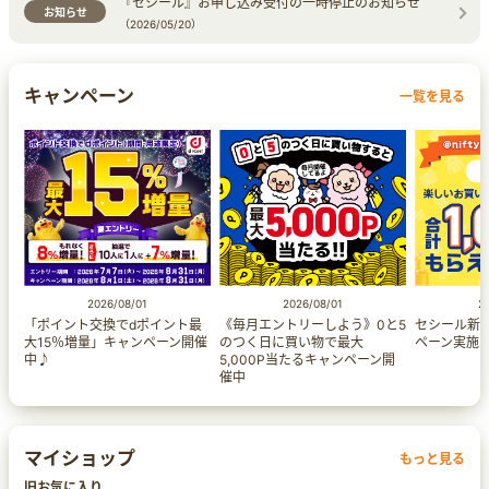
『セシール』お申し込み受付の一時停止のお知らせ
お知らせ
（2026/05/20）
キャンペーン
一覧を見る
2026/08/01
2026/08/01
2
「ポイント交換でdポイント最
《毎月エントリーしよう》0と5
セシール新
大15％増量」キャンペーン​開催
のつく日に買い物で最大
ペーン実施
中♪
5,000P当たるキャンペーン開
催中
マイショップ
もっと見る
旧お気に入り