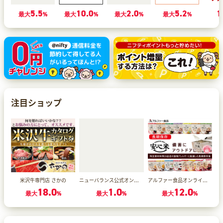
5.5
10.0
2.0
5.2
1
最大
%
最大
%
最大
%
最大
%
注目ショップ
ニューバランス公式オンラインアウトレット
アルファー食品オンラインショップ
米沢牛専門店 さかの
18.0
1.0
12.0
最大
%
最大
%
最大
%