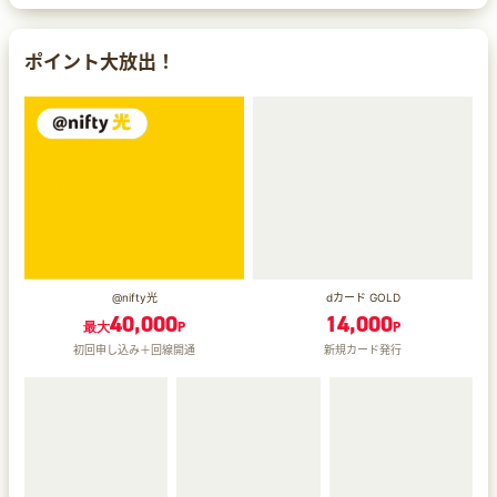
ポイント大放出！
@nifty光
dカード GOLD
40,000
14,000
最大
P
P
初回申し込み＋回線開通
新規カード発行