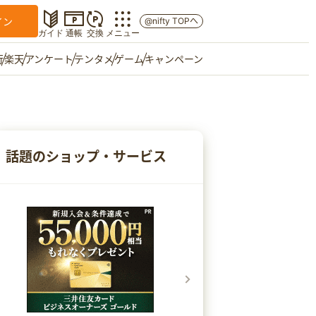
イン
@nifty TOPへ
ガイド
通帳
交換
メニュー
行
楽天
アンケート
テンタメ
ゲーム
キャンペーン
マイショップ
友達紹介
話題のショップ・サービス
ご意見箱