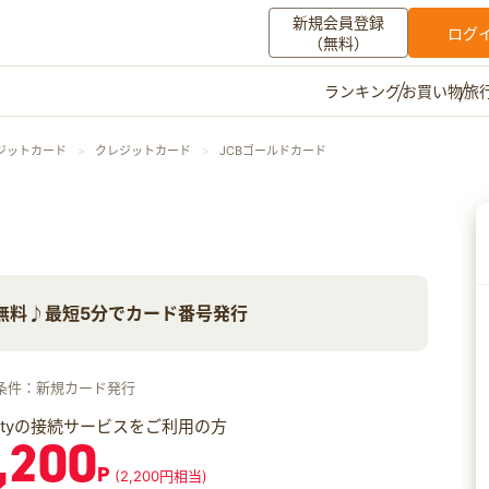
新規会員登録
ログ
（無料）
お買い物
旅
ランキング
マイメニュー
ジットカード
クレジットカード
JCBゴールドカード
ポイント通帳
ポイント交換
登録情報
その他
無料♪最短5分でカード番号発行
お知らせ
初心者ガイド
よくある質問
キャンペーン
お問い合わせ
条件：新規カード発行
ログイン
iftyの接続サービスをご利用の方
,200
P
(2,200円相当)