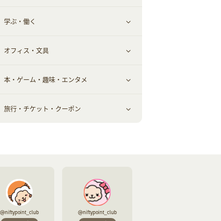
学ぶ・働く
美容・ダイエット用品
スポーツ・フィットネス
車情報・カーシェア・レンタル
すべて見る
オフィス・文具
脱毛用品
日用品・薬局・からだ
お役立ち
ギフト・贈答品
すべて見る
本・ゲーム・趣味・エンタメ
美容食品
生活雑貨・家具インテリア
フラワー
習い事・学習・学校
すべて見る
旅行・チケット・クーポン
赤ちゃん・こども・マタニティ
オフィス・文具
すべて見る
ペット
ゲーム・趣味
すべて見る
ふるさと納税
音楽・シネマ・エンタメ
旅行・レジャー・航空券・宿泊
本
チケット・クーポン・チラシ
@niftypoint_club
@niftypoint_club