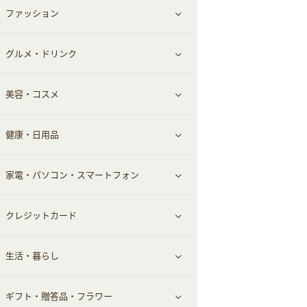
ファッション
すべて見る
赤ちゃん・こども・マタニティ
グルメ・ドリンク
総合通販
すべて見る
ペット
美容・コスメ
デパート・スーパー
ファッション
すべて見る
ふるさと納税
健康・日用品
インナー・下着
グルメ
すべて見る
家電・パソコン・スマートフォン
靴・フットウェア
ドリンク
スキンケア
すべて見る
クレジットカード
小物・かばん
お酒
メイクアップ
健康食品｜青汁・飲料
すべて見る
生活・暮らし
スーツ・フォーマル
食材宅配
ヘアケア
健康食品｜乳酸菌・ケフィア
家電・パソコン・ソフトウェア
すべて見る
ギフト・贈答品・フラワー
メンズ美容
健康食品｜その他
スマホ・携帯電話・SIM
クレジットカード
すべて見る