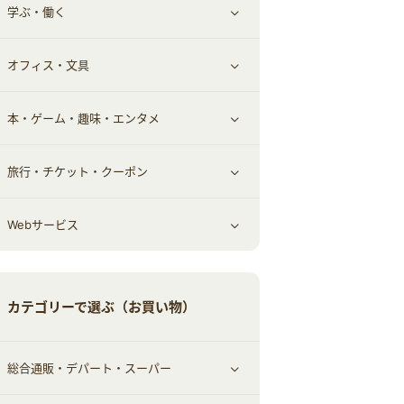
学ぶ・働く
その他投資
その他金融
住まい・暮らし
すべて見る
オフィス・文具
不動産
ギフト・贈答品
すべて見る
本・ゲーム・趣味・エンタメ
引越し
習い事・学習・学校
すべて見る
旅行・チケット・クーポン
エコ・エネルギー
仕事・転職
オフィス・文具
すべて見る
Webサービス
車情報・カーシェア・レンタル
ゲーム・趣味
すべて見る
中古車
音楽・シネマ・エンタメ
旅行・レジャー・航空券・宿泊
すべて見る
カテゴリーで選ぶ（お買い物）
結婚・恋愛
本
チケット・クーポン・チラシ
Webサービス(コミュニティ)
総合通販・デパート・スーパー
お役立ち