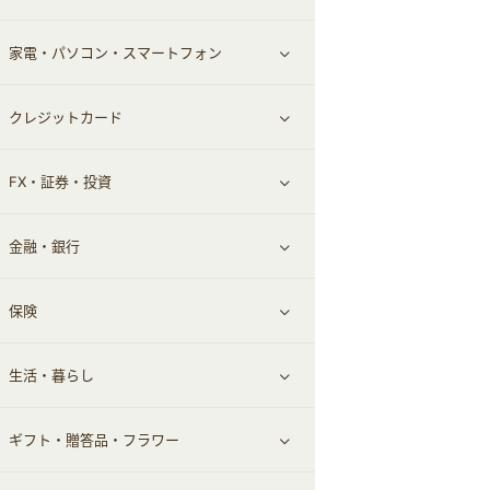
家電・パソコン・スマートフォン
食材宅配
エステ・サロン
スポーツ・フィットネス
すべて見る
クレジットカード
ウォーターサーバー
メンズ美容
日用品・薬局・からだ
ネット買取
すべて見る
FX・証券・投資
家電・パソコン・ソフトウェア
すべて見る
金融・銀行
通信・レンタルサーバー
クレジットカード
すべて見る
保険
スマホアプリ
FX
すべて見る
生活・暮らし
スマホ・携帯電話・SIM
証券
銀行・ネット銀行
すべて見る
ギフト・贈答品・フラワー
定額制有料コンテンツ
仮想通貨
キャッシング・ローン
保険相談・面談
すべて見る