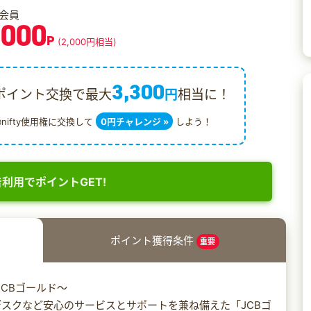
会員
,000
P
(2,000円相当)
3,300
ポイント交換で最大
円
相当に！
@nifty使用権に交換して
0円チャレンジ »
しよう！
利用でポイントGET!
ポイント獲得条件
重要
CBゴールド～
スクなど安心のサービスとサポートを兼ね備えた「JCBゴ