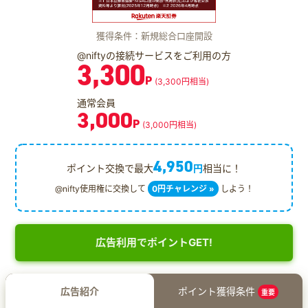
獲得条件：新規総合口座開設
@niftyの接続サービスをご利用の方
3,300
P
(3,300円相当)
通常会員
3,000
P
(3,000円相当)
4,950
ポイント交換で最大
円
相当に！
@nifty使用権に交換して
0円チャレンジ »
しよう！
広告利用でポイントGET!
広告紹介
ポイント獲得条件
重要