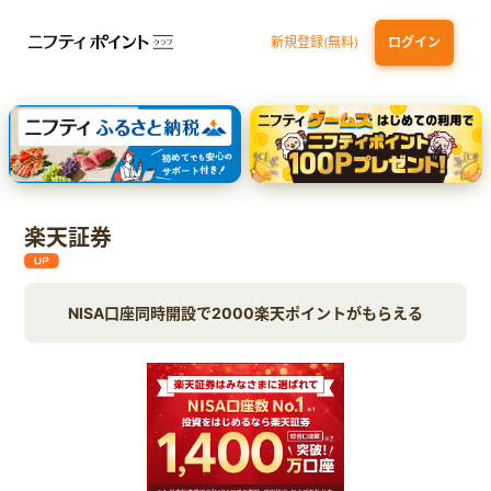
新規登録(無料)
ログイン
エポスカード【最短1週間程度付与】
【親権者さまの代理申込専用】三井住友銀行Oliveお子さま用口座
三井住友カード（NL）
楽天証券
NISA口座同時開設で2000楽天ポイントがもらえる