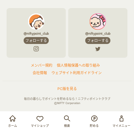
@niftypoint_club
@niftypoint_club
フォローする
フォローする
メンバー規約
個人情報保護への取り組み
会社情報
ウェブサイト利用ガイドライン
PC版を見る
毎日の暮らしでポイントを貯めるなら！ニフティポイントクラブ
©NIFTY Corporation
お買い物・サービス利用で貯める
ログイン
ホーム
マイショップ
検索
貯める
マイメニュー