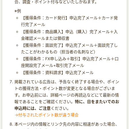
合、調査・ポイント付与などいたしかねます。
※例
【獲得条件：カード発行】申込完了メール＋カード発
行完了メール
【獲得条件：商品購入】申込（購入）完了メール＋入
金確認メールまたは領収書
【獲得条件：面談完了】申込完了メール＋面談完了し
たことがわかるもの（担当者の名刺など）
【獲得条件：FX申し込み＋取引】申込完了メール＋口
座開設完了メール+取引完了メール
【獲得条件：資料請求】申込完了メール
掲載されている広告は、予告なく終了する場合や、ポイン
トの獲得方法・ポイント数が変更となる場合がございま
す。お申込前には、詳細ページの再読込などにて最新の情
報であることをご確認ください。
特に、日をまたいでのお
申込時には、ご注意
ください。
→付与されたポイント数が違う場合
本ページ内の情報とリンク先の内容に相違があった場合、