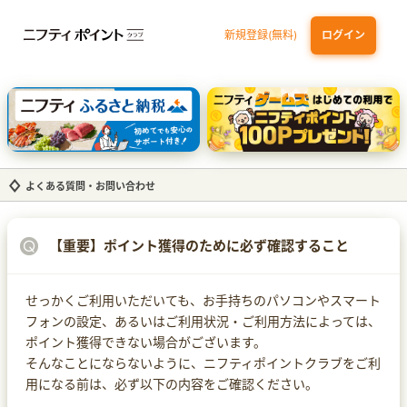
新規登録(無料)
ログイン
dカード GOLD
三井住友カード ゴールド（NL）（家族カード発行）
【実質初月無料】DMM | Disney+(ディズニープラス) セットプラン
SBI証券 確定拠出年金（iDeCo）
よくある質問・お問い合わせ
【重要】ポイント獲得のために必ず確認すること
せっかくご利用いただいても、お手持ちのパソコンやスマート
フォンの設定、あるいはご利用状況・ご利用方法によっては、
ポイント獲得できない場合がございます。
そんなことにならないように、ニフティポイントクラブをご利
用になる前は、必ず以下の内容をご確認ください。